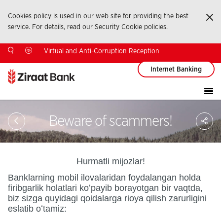
Cookies policy is used in our web site for providing the best
Ka
service. For details, read our Security Cookie policies.
Virtual and Anti-Corruption Reception
Internet Banking
Sa
Beware of scammers!
So
Ağ
Pay
Hurmatli mijozlar!
Banklarning mobil ilovalaridan foydalangan holda
firibgarlik holatlari koʻpayib borayotgan bir vaqtda,
biz sizga quyidagi qoidalarga rioya qilish zarurligini
eslatib oʻtamiz: