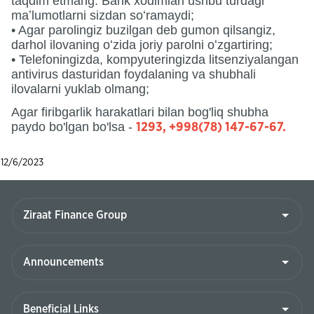
taqdim etmang. Bank xodimlari ushbu turdagi
maʼlumotlarni sizdan soʻramaydi;
• Agar parolingiz buzilgan deb gumon qilsangiz,
darhol ilovaning oʻzida joriy parolni oʻzgartiring;
• Telefoningizda, kompyuteringizda litsenziyalangan
antivirus dasturidan foydalaning va shubhali
ilovalarni yuklab olmang;
Agar firibgarlik harakatlari bilan bog'liq shubha
paydo bo'lgan bo'lsa -
1293, +998(78) 147-67-67.
12/6/2023