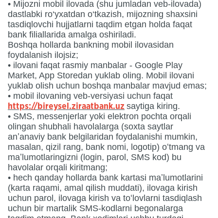
• Mijozni mobil ilovada (shu jumladan veb-ilovada)
dastlabki ro‘yxatdan o‘tkazish, mijozning shaxsini
tasdiqlovchi hujjatlarni taqdim etgan holda faqat
bank filiallarida amalga oshiriladi.
Boshqa hollarda bankning mobil ilovasidan
foydalanish ilojsiz;
• ilovani faqat rasmiy manbalar - Google Play
Market, App Storedan yuklab oling. Mobil ilovani
yuklab olish uchun boshqa manbalar mavjud emas;
• mobil ilovaning veb-versiyasi uchun faqat
saytiga kiring.
https://bireysel.ziraatbank.uz
• SMS, messenjerlar yoki elektron pochta orqali
olingan shubhali havolalarga (soxta saytlar
anʼanaviy bank belgilaridan foydalanishi mumkin,
masalan, qizil rang, bank nomi, logotip) oʻtmang va
maʼlumotlaringizni (login, parol, SMS kod) bu
havolalar orqali kiritmang;
• hech qanday hollarda bank kartasi maʼlumotlarini
(karta raqami, amal qilish muddati), ilovaga kirish
uchun parol, ilovaga kirish va toʻlovlarni tasdiqlash
uchun bir martalik SMS-kodlarni begonalarga