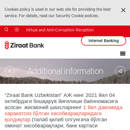
Cookies policy is used in our web site for providing the best
Ka
service. For details, read our Security Cookie policies.
Virtual and Anti-Corruption Reception
Internet Banking
Sa
Additional information
So
Ağ
Pay
“Ziraat Bank Uzbekistan” АЖ нинг 2021 йил 04
октябрдаги бошқарув йиғилиши баённомасига
асосан жисмоний шахсларнинг
1 йил давомида
харакатсиз бўлган хисобварақларидаги
қолдиқлар
(талаб қилиб олгунгача бўлган
омонат хисобварақлари, банк картаси