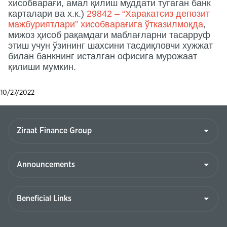
хисобварағи, амал қилиш муддати тугаган банк
карталари ва х.к.)
29842 – “Харакатсиз депозит
мажбуриятлари” хисобварағига ўтказилмоқда
,
мижоз ҳисоб рақамдаги маблағларни тасарруф
этиш учун ўзининг шахсини тасдиқловчи хужжат
билан банкнинг исталган офисига мурожаат
қилиши мумкин.
10/27/2022