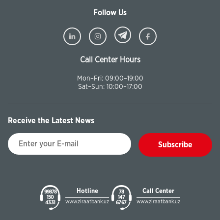
Follow Us
Call Center Hours
Mon–Fri: 09:00–19:00
Sat–Sun: 10:00–17:00
Receive the Latest News
Subscribe
Hotline
Call Center
99878
78
150
147
www.ziraatbank.uz
www.ziraatbank.uz
43 31
67 67