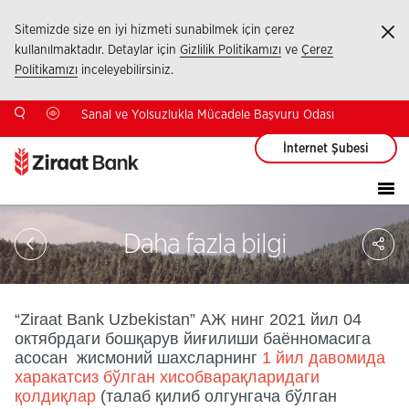
Sitemizde size en iyi hizmeti sunabilmek için çerez
Ka
kullanılmaktadır. Detaylar için
Gizlilik Politikamızı
ve
Çerez
Politikamızı
inceleyebilirsiniz.
Sanal ve Yolsuzlukla Mücadele Başvuru Odası
İnternet Şubesi
Sa
Daha fazla bilgi
So
Ağ
Pay
“Ziraat Bank Uzbekistan” АЖ нинг 2021 йил 04
октябрдаги бошқарув йиғилиши баённомасига
асосан жисмоний шахсларнинг
1 йил давомида
харакатсиз бўлган хисобварақларидаги
қолдиқлар
(талаб қилиб олгунгача бўлган