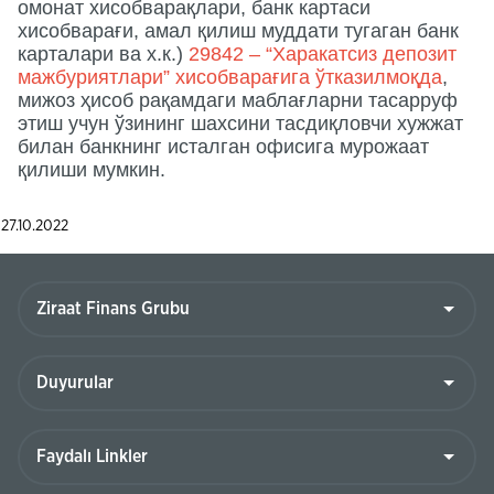
омонат хисобварақлари, банк картаси
хисобварағи, амал қилиш муддати тугаган банк
карталари ва х.к.)
29842 – “Харакатсиз депозит
мажбуриятлари” хисобварағига ўтказилмоқда
,
мижоз ҳисоб рақамдаги маблағларни тасарруф
этиш учун ўзининг шахсини тасдиқловчи хужжат
билан банкнинг исталган офисига мурожаат
қилиши мумкин.
27.10.2022