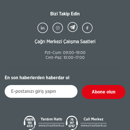
Bizi Takip Edin
Çağrı Merkezi Çalışma Saatleri
Pzt–Cum: 09:00–19:00
Cmt–Paz: 10:00–17:00
En son haberlerden haberdar ol
Abone olun
Yardım Hattı
Call Merkez
99878
78
150
147
www.ziraatbank.uz
www.ziraatbank.uz
43 31
67 67