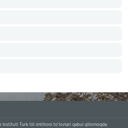
Instituti Turk tili imtihoni to‘lovlari qabul qilinmoqda.