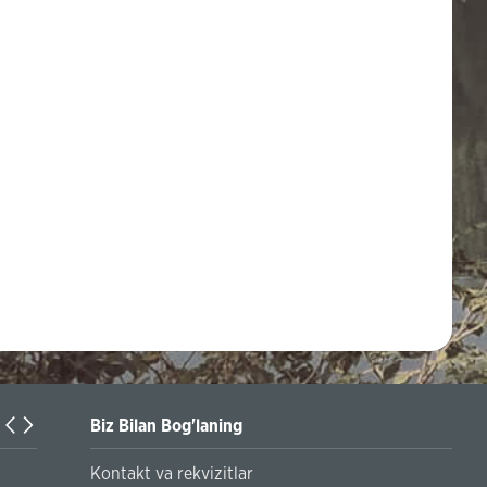
Biz Bilan Bog'laning
Turkiyaning Anadolu universitetida ta’lim oladigan o‘zbekis
Kontakt va rekvizitlar