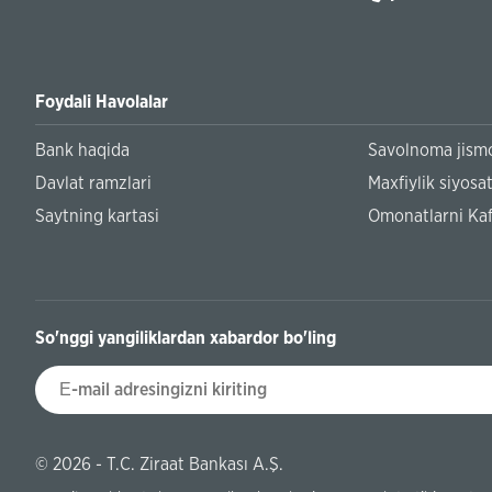
Foydali Havolalar
Bank haqida
Savolnoma jismo
Davlat ramzlari
Maxfiylik siyosat
Saytning kartasi
Omonatlarni Kaf
So'nggi yangiliklardan xabardor bo'ling
© 2026 - T.C. Ziraat Bankası A.Ş.