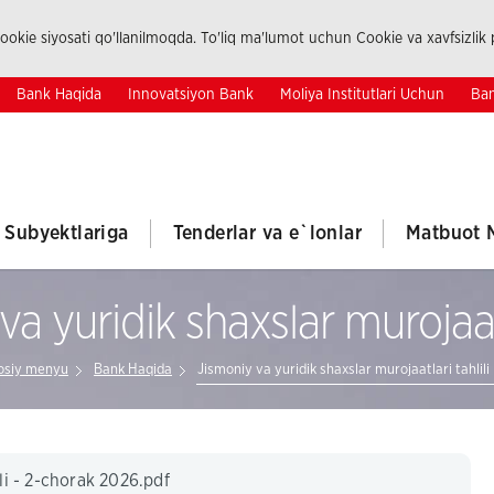
okie siyosati qo'llanilmoqda. To'liq ma'lumot uchun Cookie va xavfsizlik p
Bank Haqida
Innovatsiyon Bank
Moliya Institutlari Uchun
Ban
k Subyektlariga
Tenderlar va e`lonlar
Matbuot 
a yuridik shaxslar murojaatl
osiy menyu
Bank Haqida
Jismoniy va yuridik shaxslar murojaatlari tahlili
ili - 2-chorak 2026.pdf