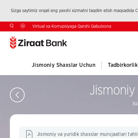
Sizga saytimiz orqali eng yaxshi xizmatni taqdim etish maqsadida Co
Virtual va Korrupsiyaga Qarshi Qabulxona
Jismoniy Shaxslar Uchun
Tadbirkorli
Jismoniy v
As
Jismoniy va yuridik shaxslar murojaatlari tahl