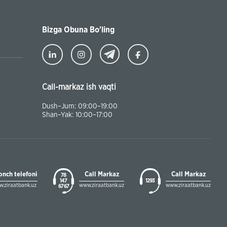
talabalar joriy yilning 30 martga qadar ro'yxatdan o'tish to‘l
chegirmali ravishda bankimizda amalga oshirishlari mumkin
Bizga Obuna Bo'ling
Call-markaz ish vaqti
Dush–Jum: 09:00–19:00
Shan–Yak: 10:00–17:00
onch telefoni
Call Markaz
Call Markaz
78
147
1293
.ziraatbank.uz
www.ziraatbank.uz
www.ziraatbank.uz
67 67