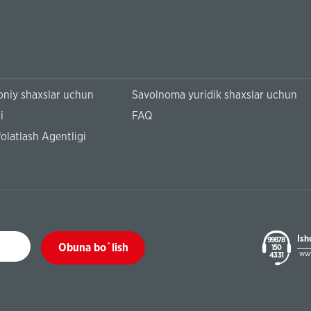
niy shaxslar uchun
Savolnoma yuridik shaxslar uchun
i
FAQ
olatlash Agentligi
Ish
99878
Obuna bo`lish
150
www
43 31