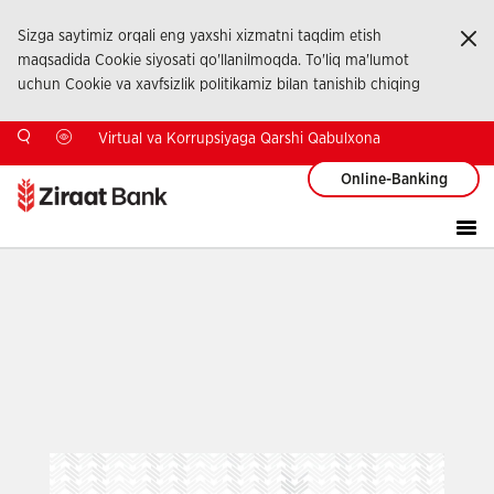
Sizga saytimiz orqali eng yaxshi xizmatni taqdim etish
Ka
maqsadida Cookie siyosati qo'llanilmoqda. To'liq ma'lumot
uchun Cookie va xavfsizlik politikamiz bilan tanishib chiqing
Virtual va Korrupsiyaga Qarshi Qabulxona
Online-Banking