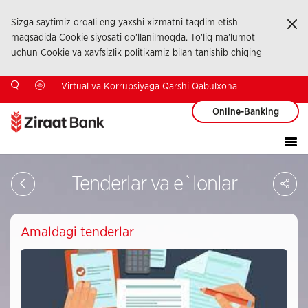
Sizga saytimiz orqali eng yaxshi xizmatni taqdim etish
Ka
maqsadida Cookie siyosati qo'llanilmoqda. To'liq ma'lumot
uchun Cookie va xavfsizlik politikamiz bilan tanishib chiqing
Virtual va Korrupsiyaga Qarshi Qabulxona
Online-Banking
Sa
Tenderlar va e`lonlar
So
Ağ
Pay
Amaldagi tenderlar