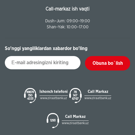
Call-markaz ish vaqti
Dush–Jum: 09:00–19:00
Shan–Yak: 10:00–17:00
So'nggi yangiliklardan xabardor bo'ling
Obuna bo`lish
Ishonch telefoni
Call Markaz
99878
78
150
147
www.ziraatbank.uz
www.ziraatbank.uz
43 31
67 67
Call Markaz
1293
www.ziraatbank.uz