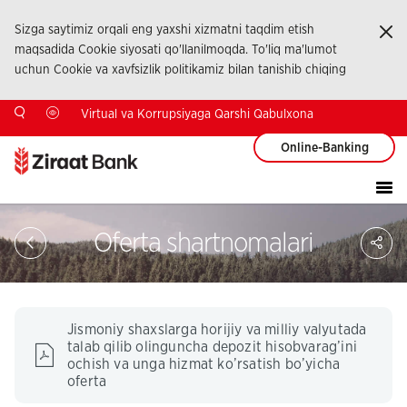
Sizga saytimiz orqali eng yaxshi xizmatni taqdim etish
Ka
maqsadida Cookie siyosati qo'llanilmoqda. To'liq ma'lumot
uchun Cookie va xavfsizlik politikamiz bilan tanishib chiqing
Virtual va Korrupsiyaga Qarshi Qabulxona
Online-Banking
Sa
Oferta shartnomalari
So
Ağ
Pay
Jismoniy shaxslarga horijiy va milliy valyutada
talab qilib olinguncha depozit hisobvarag’ini
ochish va unga hizmat ko’rsatish bo’yicha
oferta