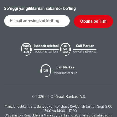
So'nggi yangiliklardan xabardor bo'ling
Obuna bo`lish
Ishonch telefoni
Call Markaz
99878
78
150
147
www.ziraatbank.uz
www.ziraatbank.uz
43 31
67 67
Call Markaz
1293
www.ziraatbank.uz
© 2026 - T.C. Ziraat Bankası A.Ş.
Manzil: Toshkent sh., Bunyodkor ko`chasi, 15ABV Ish tartibi: Soat 9:00
– 13:00 va 14:00 – 17:00
O'zbekiston Respublikasi Markaziy bankining 2021 yil 25 dekabrdagi 1-