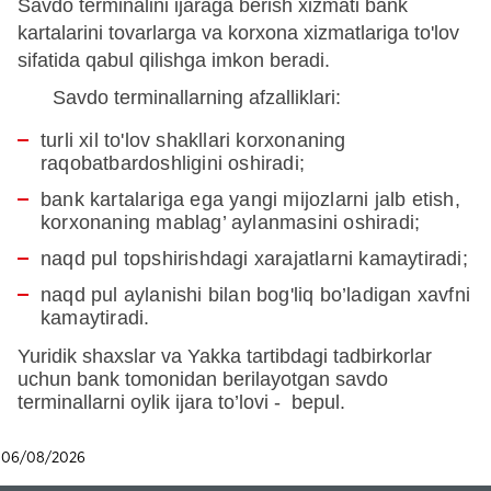
Savdo terminalini ijaraga berish xizmati bank
kartalarini tovarlarga va korxona xizmatlariga to'lov
sifatida qabul qilishga imkon beradi.
Savdo terminallarning afzalliklari:
turli xil to'lov shakllari korxonaning
raqobatbardoshligini oshiradi;
bank kartalariga ega yangi mijozlarni jalb etish,
korxonaning mablag’ aylanmasini oshiradi;
naqd pul topshirishdagi xarajatlarni kamaytiradi;
naqd pul aylanishi bilan bog'liq bo’ladigan xavfni
kamaytiradi.
Yuridik shaxslar va Yakka tartibdagi tadbirkorlar
uchun bank tomonidan berilayotgan savdo
terminallarni oylik ijara to’lovi - bepul.
06/08/2026