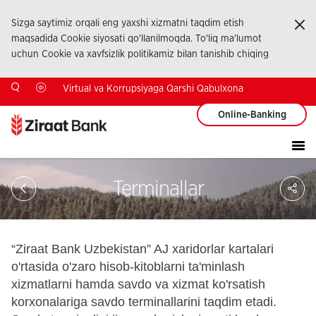
Sizga saytimiz orqali eng yaxshi xizmatni taqdim etish
Ka
maqsadida Cookie siyosati qo'llanilmoqda. To'liq ma'lumot
uchun Cookie va xavfsizlik politikamiz bilan tanishib chiqing
Virtual va Korrupsiyaga Qarshi Qabulxona
Online-Banking
Sa
Terminallar
So
Ağ
Pay
“Ziraat Bank Uzbekistan” AJ xaridorlar kartalari
o'rtasida o'zaro hisob-kitoblarni ta'minlash
xizmatlarni hamda savdo va xizmat ko'rsatish
korxonalariga savdo terminallarini taqdim etadi.