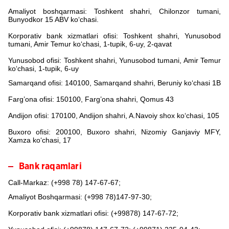
Amaliyot boshqarmasi:
Toshkent shahri, Chilonzor tumani,
Bunyodkor 15 ABV ko‘chasi.
Korporativ bank xizmatlari ofisi: Toshkent shahri, Yunusobod
tumani, Amir Temur ko‘chasi, 1-tupik, 6-uy, 2-qavat
Yunusobod ofisi:
Toshkent shahri, Yunusobod tumani, Amir Temur
ko‘chasi, 1-tupik, 6-uy
Samarqand ofisi
:
140100, Samarqand shahri, Beruniy ko‘chasi 1B
Farg’ona ofisi: 150100, Farg’ona shahri, Qomus 43
Andijon ofisi: 170100, Andijon shahri, A.Navoiy shox ko‘chasi, 105
Buxoro ofisi: 200100, Buxoro shahri, Nizomiy Ganjaviy MFY,
Xamza ko‘chasi, 17
Bank raqamlari
Call-Markaz:
(+998 78) 147-67-67;
Amaliyot Boshqarmasi:
(+998 78)147-97-30;
Korporativ bank xizmatlari ofisi: (+99878) 147-67-72;