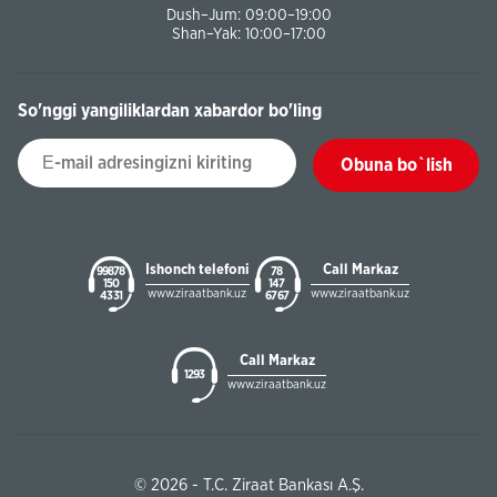
Dush–Jum: 09:00–19:00
Shan–Yak: 10:00–17:00
So'nggi yangiliklardan xabardor bo'ling
Obuna bo`lish
Ishonch telefoni
Call Markaz
99878
78
150
147
www.ziraatbank.uz
www.ziraatbank.uz
43 31
67 67
Call Markaz
1293
www.ziraatbank.uz
© 2026 - T.C. Ziraat Bankası A.Ş.