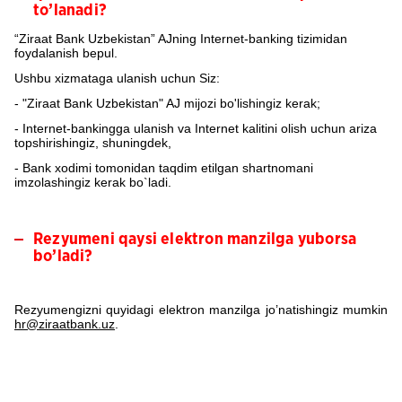
to’lanadi?
“Ziraat Bank Uzbekistan” AJning Internet-banking tizimidan
foydalanish bepul.
Ushbu xizmataga ulanish uchun Siz:
- "Ziraat Bank Uzbekistan" AJ mijozi bo'lishingiz kerak;
- Internet-bankingga ulanish va Internet kalitini olish uchun ariza
topshirishingiz, shuningdek,
- Bank xodimi tomonidan taqdim etilgan shartnomani
imzolashingiz kerak bo`ladi.
Rezyumeni qaysi elektron manzilga yuborsa
bo’ladi?
Rezyumengizni quyidagi elektron manzilga jo’natishingiz mumkin
hr@ziraatbank.uz
.