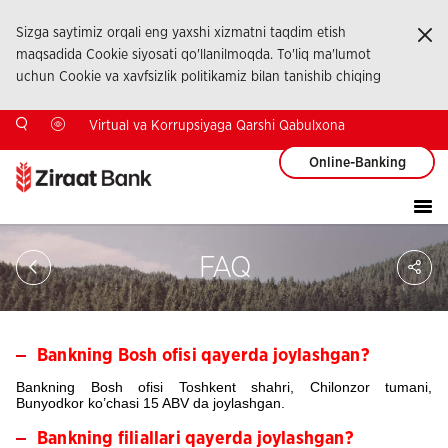
Sizga saytimiz orqali eng yaxshi xizmatni taqdim etish
Ka
maqsadida Cookie siyosati qo'llanilmoqda. To'liq ma'lumot
uchun Cookie va xavfsizlik politikamiz bilan tanishib chiqing
Virtual va Korrupsiyaga Qarshi Qabulxona
Online-Banking
Sa
FAQ
So
Ağ
Pay
Bankning Bosh ofisi qayerda joylashgan?
Bankning Bosh ofisi Toshkent shahri, Chilonzor tumani,
Bunyodkor ko’chasi 15 ABV da joylashgan.
Bankning filiallari qayerda joylashgan?