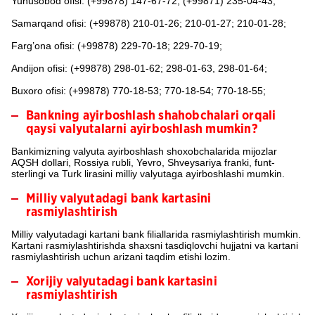
Yunusobod ofisi: (+99878) 147-67-72; (+99871) 235-04-43;
Samarqand ofisi: (+99878) 210-01-26; 210-01-27; 210-01-28;
Farg’ona ofisi: (+99878) 229-70-18; 229-70-19;
Andijon ofisi: (+99878) 298-01-62; 298-01-63, 298-01-64;
Buxoro ofisi: (+99878) 770-18-53; 770-18-54; 770-18-55;
Bankning ayirboshlash shahobchalari orqali
qaysi valyutalarni ayirboshlash mumkin?
Bankimizning valyuta ayirboshlash shoxobchalarida mijozlar
AQSH dollari, Rossiya rubli, Yevro, Shveysariya franki, funt-
sterlingi va Turk lirasini milliy valyutaga ayirboshlashi mumkin.
Milliy valyutadagi bank kartasini
rasmiylashtirish
Milliy valyutadagi kartani bank filiallarida rasmiylashtirish mumkin.
Kartani rasmiylashtirishda shaxsni tasdiqlovchi hujjatni va kartani
rasmiylashtirish uchun arizani taqdim etishi lozim.
Xorijiy valyutadagi bank kartasini
rasmiylashtirish