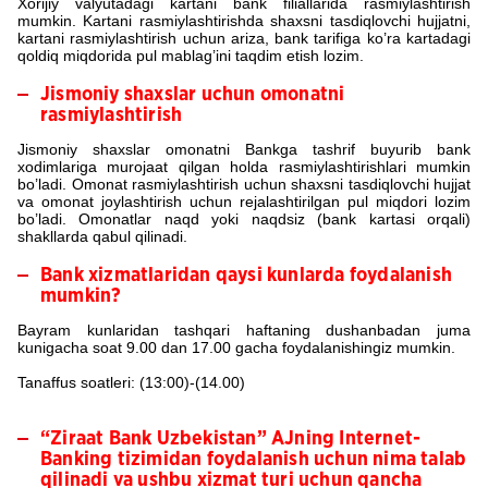
Xorijiy valyutadagi kartani bank filiallarida rasmiylashtirish
mumkin. Kartani rasmiylashtirishda shaxsni tasdiqlovchi hujjatni,
kartani rasmiylashtirish uchun ariza, bank tarifiga ko’ra kartadagi
qoldiq miqdorida pul mablag’ini taqdim etish lozim.
Jismoniy shaxslar uchun omonatni
rasmiylashtirish
Jismoniy shaxslar omonatni Bankga tashrif buyurib bank
xodimlariga murojaat qilgan holda rasmiylashtirishlari mumkin
bo’ladi. Omonat rasmiylashtirish uchun shaxsni tasdiqlovchi hujjat
va omonat joylashtirish uchun rejalashtirilgan pul miqdori lozim
bo’ladi. Omonatlar naqd yoki naqdsiz (bank kartasi orqali)
shakllarda qabul qilinadi.
Bank xizmatlaridan qaysi kunlarda foydalanish
mumkin?
Bayram kunlaridan tashqari haftaning dushanbadan juma
kunigacha soat 9.00 dan 17.00 gacha foydalanishingiz mumkin.
Tanaffus soatleri: (13:00)-(14.00)
“Ziraat Bank Uzbekistan” AJning Internet-
Banking tizimidan foydalanish uchun nima talab
qilinadi va ushbu xizmat turi uchun qancha