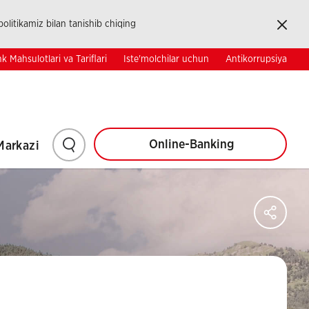
Kapat
olitikamiz bilan tanishib chiqing
k Mahsulotlari va Tariflari
Iste'molchilar uchun
Antikorrupsiya
Shaxsiy Kabinet
Korporativ
TR
EN
RU
Investorlar Uchun
Kontaktlar
Izlash
Online-Banking
Markazi
uchun
Say
shu
Sos
Ağl
yerga
Pay
bosing