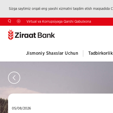
Sizga saytimiz orqali eng yaxshi xizmatni taqdim etish maqsadida Co
Virtual va Korrupsiyaga Qarshi Qabulxona
Jismoniy Shaxslar Uchun
Tadbirkorli
05/08/2026