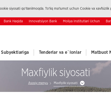
okie siyosati qo'llanilmoqda. To'liq ma'lumot uchun Cookie va xavfsizlik p
Bank Haqida
Innovatsiyon Bank
Moliya Institutlari Uchun
Ban
k Subyektlariga
Tenderlar va e`lonlar
Matbuot 
Maxfiylik siyosati
Asosiy menyu
Maxfiylik siyosati