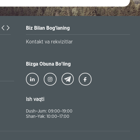
Biz Bilan Bog'laning
Turkiyaning Anadolu universitetida ta’lim oladigan o‘zbekis
Kontakt va rekvizitlar
talabalar joriy yilning 30 martga qadar ro'yxatdan o'tish to‘l
chegirmali ravishda bankimizda amalga oshirishlari mumkin
Bizga Obuna Bo'ling
Ish vaqti
Dush–Jum: 09:00–19:00
Shan–Yak: 10:00–17:00