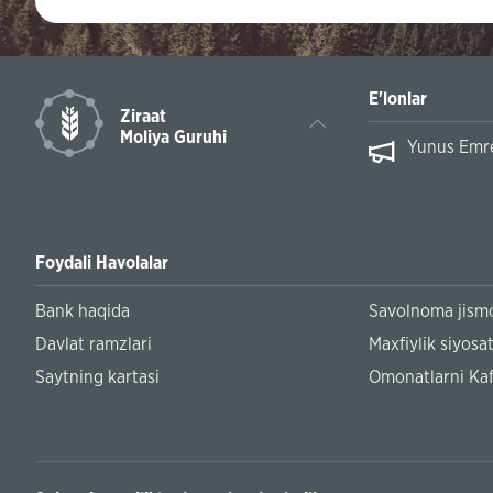
E'lonlar
Ziraat
Moliya Guruhi
Yunus Emre 
Foydali Havolalar
Bank haqida
Savolnoma jismo
Davlat ramzlari
Maxfiylik siyosat
Saytning kartasi
Omonatlarni Kaf