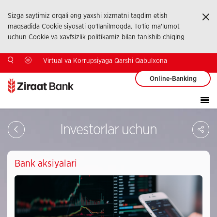
Sizga saytimiz orqali eng yaxshi xizmatni taqdim etish
Ka
maqsadida Cookie siyosati qo'llanilmoqda. To'liq ma'lumot
uchun Cookie va xavfsizlik politikamiz bilan tanishib chiqing
Virtual va Korrupsiyaga Qarshi Qabulxona
Online-Banking
Sa
Investorlar uchun
So
Ağ
Pay
Bank aksiyalari