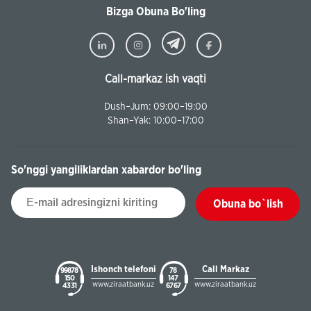
Bizga Obuna Bo'ling
Call-markaz ish vaqti
Dush–Jum: 09:00–19:00
Shan–Yak: 10:00–17:00
So'nggi yangiliklardan xabardor bo'ling
Obuna bo`lish
Ishonch telefoni
Call Markaz
99878
78
150
147
www.ziraatbank.uz
www.ziraatbank.uz
43 31
67 67