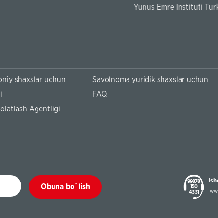
 Instituti Turk tili imtihoni to‘lovlari qabul qilinmoqda.
niy shaxslar uchun
Savolnoma yuridik shaxslar uchun
i
FAQ
olatlash Agentligi
Ish
99878
Obuna bo`lish
150
www
43 31