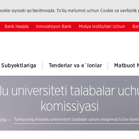
okie siyosati qo'llanilmoqda. To'liq ma'lumot uchun Cookie va xavfsizlik p
Bank Haqida
Innovatsiyon Bank
Moliya Institutlari Uchun
Ban
k Subyektlariga
Tenderlar va e`lonlar
Matbuot 
 universiteti talabalar uch
komissiyasi
enyu
Turkiyaning Anadolu universiteti talabalar uchun chegirmali to'lov komi