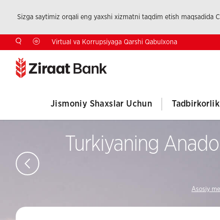
Sizga saytimiz orqali eng yaxshi xizmatni taqdim etish maqsadida Co
Virtual va Korrupsiyaga Qarshi Qabulxona
Jismoniy Shaxslar Uchun
Tadbirkorli
Turkiyaning Anadolu
Asosiy m