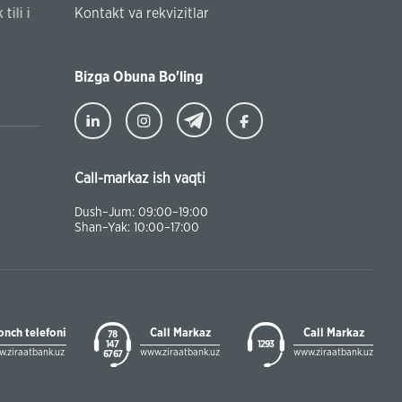
Turkiyaning Anadolu universitetida ta’lim oladigan o‘zbek
Kontakt va rekvizitlar
talabalar joriy yilning 30 martga qadar ro'yxatdan o'tish to
chegirmali ravishda bankimizda amalga oshirishlari mumk
Bizga Obuna Bo'ling
Call-markaz ish vaqti
Dush–Jum: 09:00–19:00
Shan–Yak: 10:00–17:00
onch telefoni
Call Markaz
Call Markaz
78
147
1293
.ziraatbank.uz
www.ziraatbank.uz
www.ziraatbank.uz
67 67