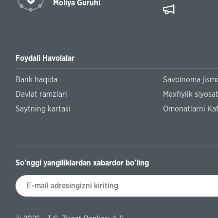
Moliya Guruhi
Yunus Emre
Foydali Havolalar
Bank haqida
Savolnoma jismo
Davlat ramzlari
Maxfiylik siyosat
Saytning kartasi
Omonatlarni Kaf
So'nggi yangiliklardan xabardor bo'ling