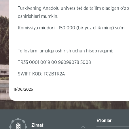
Turkiyaning Anadolu universitetida ta’lim oladigan o‘zbe
oshirishlari mumkin.
Komissiya miqdori - 150 000 (bir yuz ellik ming) so'm.
To‘lovlarni amalga oshirish uchun hisob raqami:
TR35 0001 0019 00 96099078 5008
SWIFT KOD: TCZBTR2A
11/06/2025
E'lonlar
Ziraat