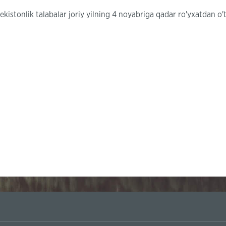
kistonlik talabalar joriy yilning 4 noyabriga qadar ro'yxatdan o'