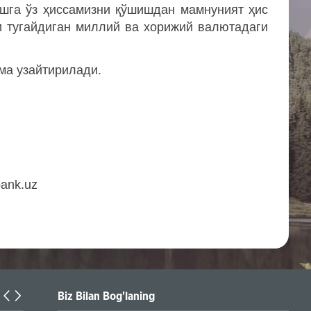
шга ўз ҳиссамизни қўшишдан мамнуният ҳис
и тугайдиган миллий ва хорижий валютадаги
ма узайтирилади.
ank.uz
Biz Bilan Bog'laning