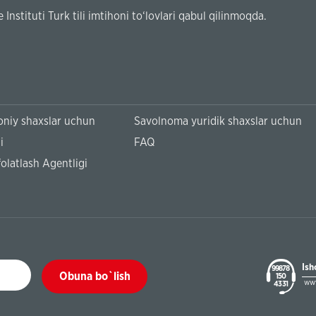
Instituti Turk tili imtihoni to‘lovlari qabul qilinmoqda.
niy shaxslar uchun
Savolnoma yuridik shaxslar uchun
i
FAQ
olatlash Agentligi
Ish
99878
Obuna bo`lish
150
www
43 31