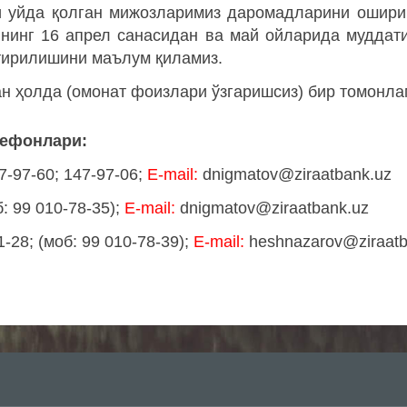
ли уйда қолган мижозларимиз даромадларини ошири
лнинг 16 апрел санасидан ва май ойларида муддат
йтирилишини маълум қиламиз.
н ҳолда (омонат фоизлари ўзгаришсиз) бир томонла
лефонлари
:
7-97-60; 147-97-06;
E-mail:
dnigmatov@ziraatbank.uz
: 99 010-78-35);
E-mail:
dnigmatov@ziraatbank.uz
-28; (моб: 99 010-78-39);
E-mail:
heshnazarov@ziraatb