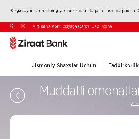
Sizga saytimiz orqali eng yaxshi xizmatni taqdim etish maqsadida Co
Virtual va Korrupsiyaga Qarshi Qabulxona
Jismoniy Shaxslar Uchun
Tadbirkorli
Muddatli omonatlar 
Aso