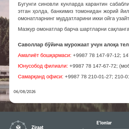
Бугунги синовли кунларда карантин сабаб
этган ҳолда, банкимиз томонидан жорий йи
омонатларнинг муддатларини икки ойга уза
Мазкур омонатлар барча шартларни сақланга
Саволлар бўйича мурожаат учун
a
лоқа те
Амалиёт бошқармаси:
+9987 78 147-97-12; 14
Юнусобод филиали:
+9987 78 147-67-72; (моб
Самарқанд офиси:
+9987 78 210-01-27; 210-01
06/08/2026
E'lonlar
Ziraat