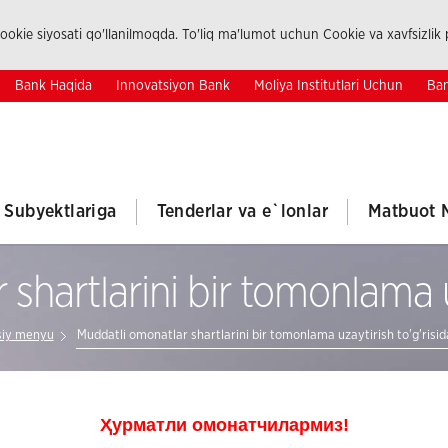
okie siyosati qo'llanilmoqda. To'liq ma'lumot uchun Cookie va xavfsizlik p
Bank Haqida
Innovatsiyon Bank
Moliya Institutlari Uchun
Ban
k Subyektlariga
Tenderlar va e`lonlar
Matbuot 
shartlarini bir tomonlama uz
siy menyu
Muddatli omonatlar shartlarini bir tomonlama uzaytirish to'g'risid
Ҳурматли омонатчилармиз!