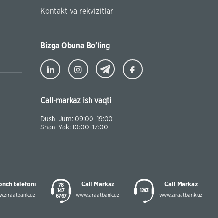
Turkiyaning Anadolu universitetida ta’lim oladigan o‘zbekis
Kontakt va rekvizitlar
talabalar joriy yilning 30 martga qadar ro'yxatdan o'tish to‘l
chegirmali ravishda bankimizda amalga oshirishlari mumkin
Bizga Obuna Bo'ling
Call-markaz ish vaqti
Dush–Jum: 09:00–19:00
Shan–Yak: 10:00–17:00
onch telefoni
Call Markaz
Call Markaz
78
147
1293
.ziraatbank.uz
www.ziraatbank.uz
www.ziraatbank.uz
67 67