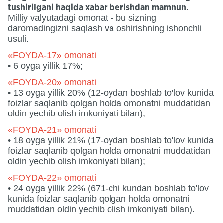
tushirilgani haqida xabar berishdan mamnun.
Milliy valyutadagi omonat - bu sizning
daromadingizni saqlash va oshirishning ishonchli
usuli.
«FOYDA-17» omonati
• 6 oyga yillik 17%;
«FOYDA-20» omonati
• 13 oyga yillik 20% (12-oydan boshlab to'lov kunida
foizlar saqlanib qolgan holda omonatni muddatidan
oldin yechib olish imkoniyati bilan);
«FOYDA-21» omonati
• 18 oyga yillik 21% (17-oydan boshlab to'lov kunida
foizlar saqlanib qolgan holda omonatni muddatidan
oldin yechib olish imkoniyati bilan);
«FOYDA-22» omonati
• 24 oyga yillik 22% (671-chi kundan boshlab to'lov
kunida foizlar saqlanib qolgan holda omonatni
muddatidan oldin yechib olish imkoniyati bilan).