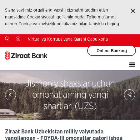
Sizga saytimiz orqali eng yaxshi xizmatni taqdim etish
Ka
maqsadida Cookie siyosati qo'llanilmoqda. To'liq ma'lumot
uchun Cookie va xavfsizlik politikamiz bilan tanishib chiqing
Virtual va Korrupsiyaga Qarshi Qabulxona
Online-Banking
Jismoniy shaxslar uchun
Sa
omonatlarning yangi
So
Ağ
shartlari (UZS)
Pay
Ziraat Bank Uzbekistan milliy valyutada
yangilangan - FOYDA-III omonatlar qatori ishga