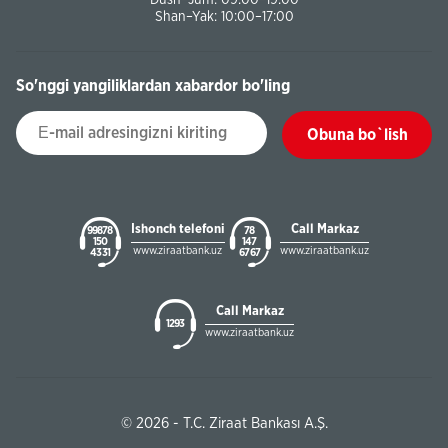
Dush–Jum: 09:00–19:00
Shan–Yak: 10:00–17:00
So'nggi yangiliklardan xabardor bo'ling
Obuna bo`lish
Ishonch telefoni
Call Markaz
99878
78
150
147
www.ziraatbank.uz
www.ziraatbank.uz
43 31
67 67
Call Markaz
1293
www.ziraatbank.uz
© 2026 - T.C. Ziraat Bankası A.Ş.