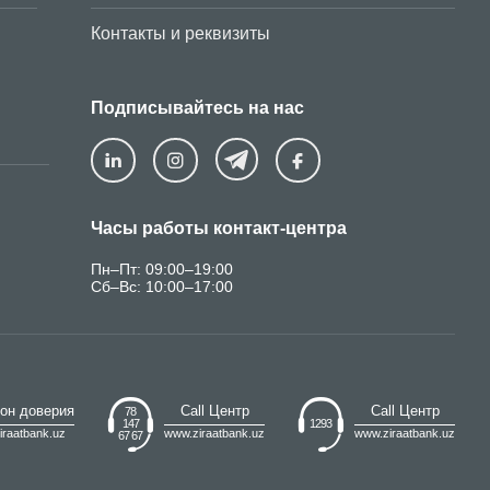
С 1 апреля 2026 года следующие виды платежей осущ
Контакты и реквизиты
исключительно в безналичной форме — с использова
банковских карт и электронных платёжных систем:
Подписывайтесь на нас
Часы работы контакт-центра
Пн–Пт: 09:00–19:00
Сб–Вс: 10:00–17:00
он доверия
Call Центр
Call Центр
78
147
1293
iraatbank.uz
www.ziraatbank.uz
www.ziraatbank.uz
67 67