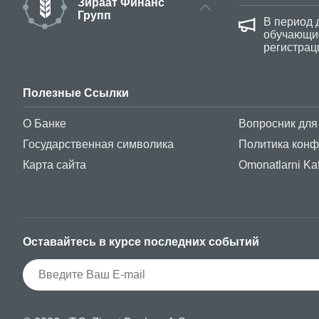
Зираат Финанс
Групп
нимает оплату за экзамен по турецкому
В период 
обучающие
регистрац
Полезные Ссылки
О Банке
Вопросник для
Государственная символика
Политика кон
Карта сайта
Omonatlarni Kaf
Оставайтесь в курсе последних событий