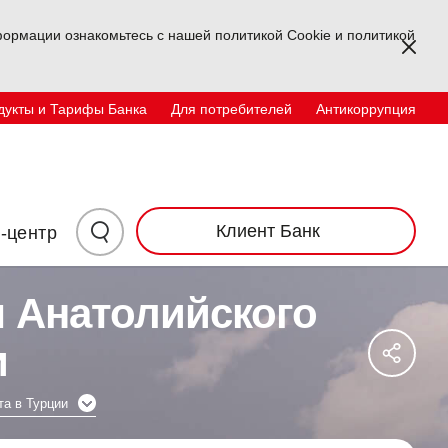
ормации ознакомьтесь с нашей политикой Cookie и политикой
Kapa
дукты и Тарифы Банка
Для потребителей
Антикоррупция
Физические лица
корпоративный
TR
EN
UZ
Инвесторам
Контакты
Нажмите
Клиент Банк
-центр
здесь
м Анатолийского
для
Say
и
Sos
поиска
Ağl
Pay
та в Турции