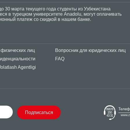
до 30 марта текущего года студенты из Узбекистана
ся в турецком университете Anadolu, могут оплачивать
ионный платеж со скидкой в нашем банке.
 физических лиц
Вопросник для юридических лиц
фиденциальности
FAQ
olatlash Agentligi
Телеф
99878
Подписаться
150
www.z
43 31