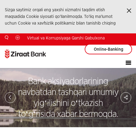
Sizga saytimiz orqali eng yaxshi xizmatni taqdim etish
Ka
maqsadida Cookie siyosati qo'llanilmoqda. To'liq ma'lumot
uchun Cookie va xavfsizlik politikamiz bilan tanishib chiqing
Virtual va Korrupsiyaga Qarshi Qabulxona
Online-Banking
Bank aksiyadorlarining
navbatdan tashqari umumiy
Sa
So
yigʻilishini oʻtkazish
Ağ
Pay
toʻgʻrisida xabar bermoqda.