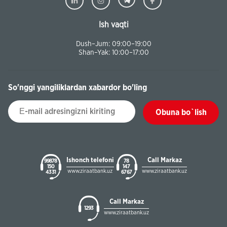
Ish vaqti
Dush–Jum: 09:00–19:00
Shan–Yak: 10:00–17:00
So'nggi yangiliklardan xabardor bo'ling
Obuna bo`lish
Ishonch telefoni
Call Markaz
99878
78
150
147
www.ziraatbank.uz
www.ziraatbank.uz
43 31
67 67
Call Markaz
1293
www.ziraatbank.uz