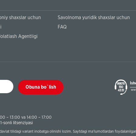
niy shaxslar uchun
Savolnoma yuridik shaxslar uchun
i
FAQ
olatlash Agentligi
Ish
99878
Obuna bo`lish
150
www
43 31
:00 – 13:00 va 14:00 – 17:00
sonli litsenziyasi
 davlat tilidagi variant inobatga olinishi lozim. Saytdagi ma’lumotlardan foydalanil