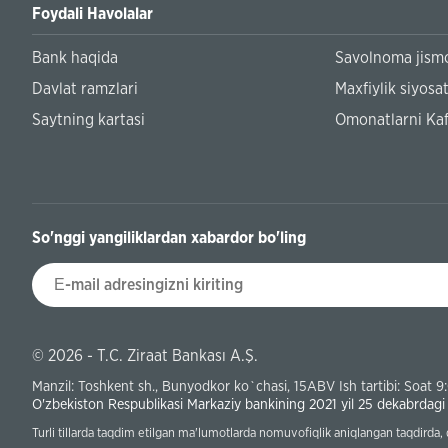
Foydali Havolalar
Bank haqida
Savolnoma jismo
Davlat ramzlari
Maxfiylik siyosat
Saytning kartasi
Omonatlarni Kaf
So'nggi yangiliklardan xabardor bo'ling
© 2026 - T.C. Ziraat Bankası A.Ş.
Manzil: Toshkent sh., Bunyodkor ko`chasi, 15ABV Ish tartibi: Soat 9
O'zbekiston Respublikasi Markaziy bankining 2021 yil 25 dekabrdagi 1-
Turli tillarda taqdim etilgan ma'lumotlarda nomuvofiqlik aniqlangan taqdirda,