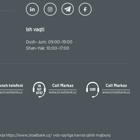
Ish vaqti
Dush–Jum: 09:00–19:00
Shan–Yak: 10:00–17:00
onch telefoni
Call Markaz
Call Markaz
78
147
1293
.ziraatbank.uz
www.ziraatbank.uz
www.ziraatbank.uz
67 67
ganda https://www.ziraatbank.uz/ veb-saytiga havola qilish majburiy