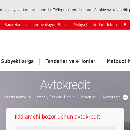
okie siyosati qo'llanilmoqda. To'liq ma'lumot uchun Cookie va xavfsizlik p
Bank Haqida
Innovatsiyon Bank
Moliya Institutlari Uchun
Ban
k Subyektlariga
Tenderlar va e`lonlar
Matbuot 
Avtokredit
Asosiy menyu
Jismoniy Shaxslar Uchun
Kreditlar
Avtokredit
Ikkilamchi bozor uchun avtokredit