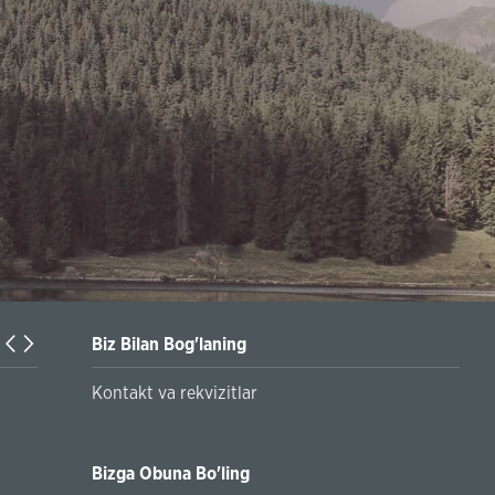
Biz Bilan Bog'laning
Turkiyaning Anadolu universitetida ta’lim oladigan o‘zbekis
Kontakt va rekvizitlar
talabalar joriy yilning 30 martga qadar ro'yxatdan o'tish to‘l
chegirmali ravishda bankimizda amalga oshirishlari mumkin
Bizga Obuna Bo'ling