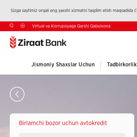
Sizga saytimiz orqali eng yaxshi xizmatni taqdim etish maqsadida Co
Virtual va Korrupsiyaga Qarshi Qabulxona
Jismoniy Shaxslar Uchun
Tadbirkorli
Birlamchi bozor uchun avtokredit