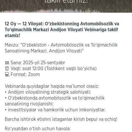
12 Oy — 12 Viloyat: O‘zbekistonning Avtomobilsozlik va
To‘qimachilik Markazi Andijon Viloyati Vebinariga taklif
etamiz!
Mavzu: "O‘zbekiston - Avtomobilsozlik va To‘qimachilik
Sanoatining Markazi. Andijon Viloyati"
📅 Sana: 2025-yil 25-sentyabr
⏰ Vaqt: soat 12:00 (Toshkent vaqti bo‘yicha)
💻 Format: Zoom
Vebinarda quyidagilar haqida ma’lumot olasiz:
• Andijon viloyatining strategik salohiyati;
• O‘zbekistonda avtomobilsozlik va to‘qimachilik
sanoatining rivojlanishi;
• investitsiyalar va hamkorlik uchun imkoniyatlar.
Barcha ishtirok etishni istaganlar kirish bepul va ochiq!
Ro‘yxatdan o‘tish uchun havola: