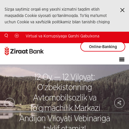
Sizga saytimiz orqali eng yaxshi xizmatni taqdim etish
Ka
maqsadida Cookie siyosati qo'llanilmoqda. To'liq ma'lumot
uchun Cookie va xavfsizlik politikamiz bilan tanishib chiqing
Virtual va Korrupsiyaga Qarshi Qabulxona
Online-Banking
12 Oy — 12 Viloyat:
O‘zbekistonning
Avtomobilsozlik va
Sa
So
To‘qimachilik Markazi
Ağ
Pay
Andijon Viloyati Vebinariga
taklif etamiz!