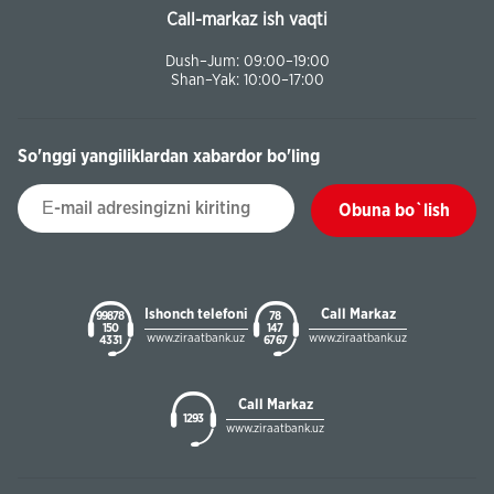
Call-markaz ish vaqti
Dush–Jum: 09:00–19:00
Shan–Yak: 10:00–17:00
So'nggi yangiliklardan xabardor bo'ling
Obuna bo`lish
Ishonch telefoni
Call Markaz
99878
78
150
147
www.ziraatbank.uz
www.ziraatbank.uz
43 31
67 67
Call Markaz
1293
www.ziraatbank.uz