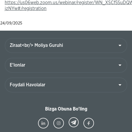
https://us06web.zoom.us/webinar/register/WN_XSCf5SuD
jzNYw#/registration
24/09/2025
Bizga Obuna Bo'ling