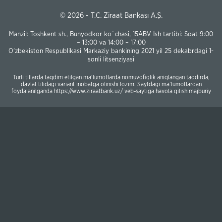
© 2026 - T.C. Ziraat Bankası A.Ş.
Manzil: Toshkent sh., Bunyodkor ko`chasi, 15ABV Ish tartibi: Soat 9:00
– 13:00 va 14:00 – 17:00
O'zbekiston Respublikasi Markaziy bankining 2021 yil 25 dekabrdagi 1-
sonli litsenziyasi
Turli tillarda taqdim etilgan ma'lumotlarda nomuvofiqlik aniqlangan taqdirda,
davlat tilidagi variant inobatga olinishi lozim. Saytdagi ma’lumotlardan
foydalanilganda https://www.ziraatbank.uz/ veb-saytiga havola qilish majburiy