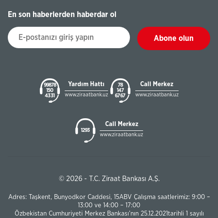
En son haberlerden haberdar ol
Abone olun
Yardım Hattı
Call Merkez
99878
78
150
147
www.ziraatbank.uz
www.ziraatbank.uz
43 31
67 67
Call Merkez
1293
www.ziraatbank.uz
© 2026 - T.C. Ziraat Bankası A.Ş.
Adres: Taşkent, Bunyodkor Caddesi, 15ABV Çalışma saatlerimiz: 9:00 –
13:00 ve 14:00 – 17:00
Özbekistan Cumhuriyeti Merkez Bankası’nın 25.12.2021tarihli 1 sayılı