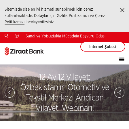
Sitemizde size en iyi hizmeti sunabilmek için çerez
Ka
kullanılmaktadır. Detaylar için
Gizlilik Politikamızı
ve
Çerez
Politikamızı
inceleyebilirsiniz.
Sanal ve Yolsuzlukla Mücadele Başvuru Odası
İnternet Şubesi
12 Ay 12 Vilayet:
Özbekistan'ın Otomotiv ve
Sa
So
Tekstil Merkezi Andican
Ağ
Pay
Vilayeti Webinarı!