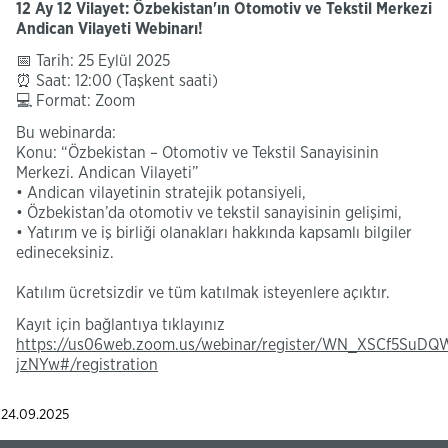
12 Ay 12 Vilayet: Özbekistan'ın Otomotiv ve Tekstil Merkezi
Andican Vilayeti Webinarı!
📅 Tarih: 25 Eylül 2025
⏰ Saat: 12:00 (Taşkent saati)
💻 Format: Zoom
Bu webinarda:
Konu: “Özbekistan – Otomotiv ve Tekstil Sanayisinin
Merkezi. Andican Vilayeti”
• Andican vilayetinin stratejik potansiyeli,
• Özbekistan’da otomotiv ve tekstil sanayisinin gelişimi,
• Yatırım ve iş birliği olanakları hakkında kapsamlı bilgiler
edineceksiniz.
Katılım ücretsizdir ve tüm katılmak isteyenlere açıktır.
Kayıt için bağlantıya tıklayınız
https://us06web.zoom.us/webinar/register/WN_XSCf5SuD
jzNYw#/registration
24.09.2025