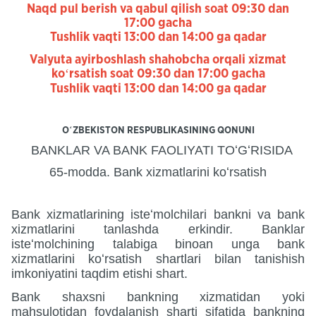
Naqd pul berish va qabul qilish soat 09:30 dan
17:00 gacha
Tushlik vaqti 13:00 dan 14:00 ga qadar
Valyuta ayirboshlash shahobcha orqali xizmat
koʻrsatish soat 09:30 dan 17:00 gacha
Tushlik vaqti 13:00 dan 14:00 ga qadar
OʻZBEKISTON RESPUBLIKASINING QONUNI
BANKLAR VA BANK FAOLIYATI TOʻGʻRISIDA
65-modda. Bank xizmatlarini koʻrsatish
Bank xizmatlarining isteʻmolchilari bankni va bank
xizmatlarini tanlashda erkindir. Banklar
isteʻmolchining talabiga binoan unga bank
xizmatlarini koʻrsatish shartlari bilan tanishish
imkoniyatini taqdim etishi shart.
Bank shaxsni bankning xizmatidan yoki
mahsulotidan foydalanish sharti sifatida bankning