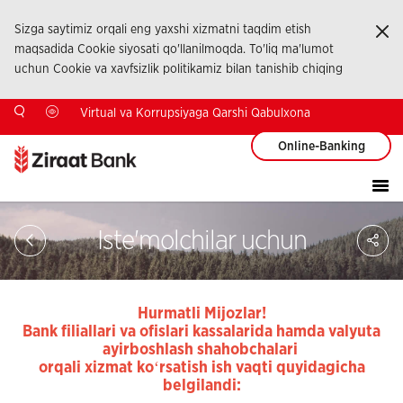
Sizga saytimiz orqali eng yaxshi xizmatni taqdim etish
Ka
maqsadida Cookie siyosati qo'llanilmoqda. To'liq ma'lumot
uchun Cookie va xavfsizlik politikamiz bilan tanishib chiqing
Virtual va Korrupsiyaga Qarshi Qabulxona
Online-Banking
Sa
Iste'molchilar uchun
So
Ağ
Pay
Hurmatli Mijozlar!
Bank filiallari va ofislari kassalarida hamda valyuta
ayirboshlash shahobchalari
orqali xizmat koʻrsatish ish vaqti quyidagicha
belgilandi: