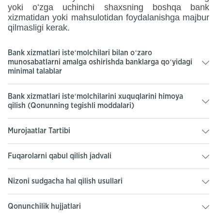
yoki oʻzga uchinchi shaxsning boshqa bank
xizmatidan yoki mahsulotidan foydalanishga majbur
qilmasligi kerak.
Bank xizmatlari isteʻmolchilari bilan oʻzaro
munosabatlarni amalga oshirishda banklarga qoʻyidagi
minimal talablar
Bank xizmatlari isteʻmolchilarini xuquqlarini himoya
qilish (Qonunning tegishli moddalari)
Murojaatlar Tartibi
Fuqarolarni qabul qilish jadvali
Nizoni sudgacha hal qilish usullari
Qonunchilik hujjatlari