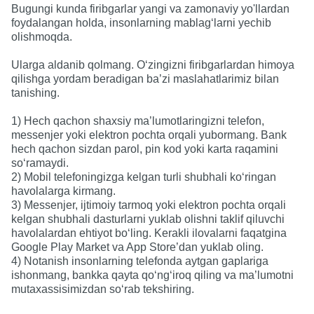
Bugungi kunda firibgarlar yangi va zamonaviy yo'llardan
foydalangan holda, insonlarning mablag‘larni yechib
olishmoqda.
Ularga aldanib qolmang. O‘zingizni firibgarlardan himoya
qilishga yordam beradigan ba’zi maslahatlarimiz bilan
tanishing.
1) Hech qachon shaxsiy ma’lumotlaringizni telefon,
messenjer yoki elektron pochta orqali yubormang. Bank
hech qachon sizdan parol, pin kod yoki karta raqamini
so‘ramaydi.
2) Mobil telefoningizga kelgan turli shubhali ko‘ringan
havolalarga kirmang.
3) Messenjer, ijtimoiy tarmoq yoki elektron pochta orqali
kelgan shubhali dasturlarni yuklab olishni taklif qiluvchi
havolalardan ehtiyot bo‘ling. Kerakli ilovalarni faqatgina
Google Play Market va App Store’dan yuklab oling.
4) Notanish insonlarning telefonda aytgan gaplariga
ishonmang, bankka qayta qo‘ng‘iroq qiling va ma’lumotni
mutaxassisimizdan so‘rab tekshiring.