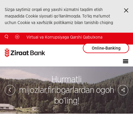
Sizga saytimiz orqali eng yaxshi xizmatni taqdim etish
Ka
maqsadida Cookie siyosati qo'llanilmoqda. To'liq ma'lumot
uchun Cookie va xavfsizlik politikamiz bilan tanishib chiqing
Virtual va Korrupsiyaga Qarshi Qabulxona
Online-Banking
Hurmatli
Sa
mijozlar,firibgarlardan ogoh
So
Ağ
bo‘ling!
Pay