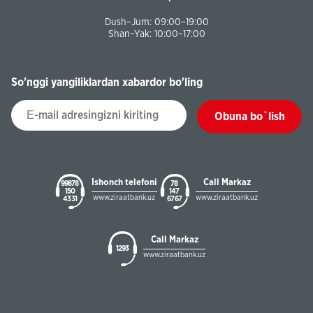
Dush–Jum: 09:00–19:00
Shan–Yak: 10:00–17:00
So'nggi yangiliklardan xabardor bo'ling
Obuna bo`lish
Ishonch telefoni
Call Markaz
99878
78
150
147
www.ziraatbank.uz
www.ziraatbank.uz
43 31
67 67
Call Markaz
1293
www.ziraatbank.uz