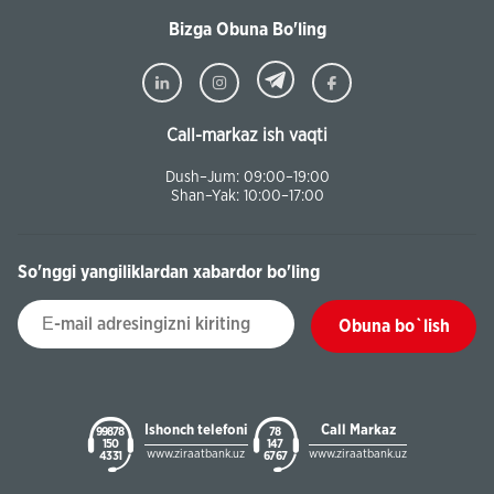
Bizga Obuna Bo'ling
Call-markaz ish vaqti
Dush–Jum: 09:00–19:00
Shan–Yak: 10:00–17:00
So'nggi yangiliklardan xabardor bo'ling
Obuna bo`lish
Ishonch telefoni
Call Markaz
99878
78
150
147
www.ziraatbank.uz
www.ziraatbank.uz
43 31
67 67