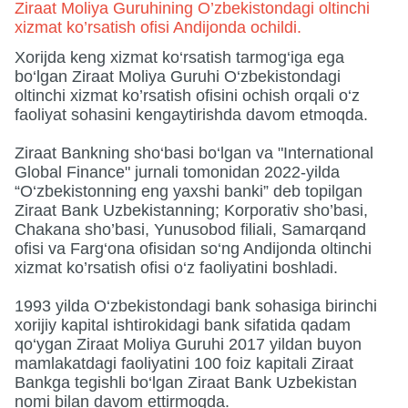
Ziraat Moliya Guruhining O’zbekistondagi oltinchi
xizmat ko’rsatish ofisi Andijonda ochildi.
Xorijda keng xizmat ko‘rsatish tarmog‘iga ega
bo‘lgan Ziraat Moliya Guruhi O‘zbekistondagi
oltinchi xizmat ko’rsatish ofisini ochish orqali o‘z
faoliyat sohasini kengaytirishda davom etmoqda.
Ziraat Bankning sho‘basi bo‘lgan va "International
Global Finance" jurnali tomonidan 2022-yilda
“O‘zbekistonning eng yaxshi banki” deb topilgan
Ziraat Bank Uzbekistanning; Korporativ sho’basi,
Chakana sho’basi, Yunusobod filiali, Samarqand
ofisi va Farg‘ona ofisidan so‘ng Andijonda oltinchi
xizmat ko’rsatish ofisi o‘z faoliyatini boshladi.
1993 yilda O‘zbekistondagi bank sohasiga birinchi
xorijiy kapital ishtirokidagi bank sifatida qadam
qo‘ygan Ziraat Moliya Guruhi 2017 yildan buyon
mamlakatdagi faoliyatini 100 foiz kapitali Ziraat
Bankga tegishli bo‘lgan Ziraat Bank Uzbekistan
nomi bilan davom ettirmoqda.