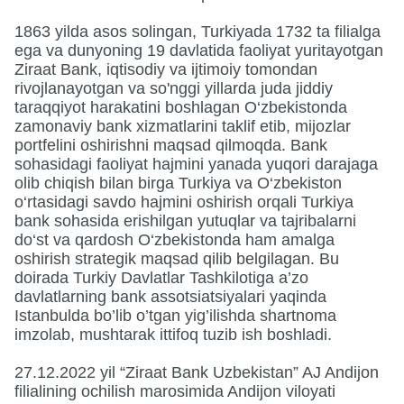
1863 yilda asos solingan, Turkiyada 1732 ta filialga
ega va dunyoning 19 davlatida faoliyat yuritayotgan
Ziraat Bank, iqtisodiy va ijtimoiy tomondan
rivojlanayotgan va so'nggi yillarda juda jiddiy
taraqqiyot harakatini boshlagan O‘zbekistonda
zamonaviy bank xizmatlarini taklif etib, mijozlar
portfelini oshirishni maqsad qilmoqda. Bank
sohasidagi faoliyat hajmini yanada yuqori darajaga
olib chiqish bilan birga Turkiya va O‘zbekiston
o‘rtasidagi savdo hajmini oshirish orqali Turkiya
bank sohasida erishilgan yutuqlar va tajribalarni
do‘st va qardosh O‘zbekistonda ham amalga
oshirish strategik maqsad qilib belgilagan. Bu
doirada Turkiy Davlatlar Tashkilotiga a’zo
davlatlarning bank assotsiatsiyalari yaqinda
Istanbulda bo’lib o’tgan yig’ilishda shartnoma
imzolab, mushtarak ittifoq tuzib ish boshladi.
27.12.2022 yil “Ziraat Bank Uzbekistan” AJ Andijon
filialining ochilish marosimida Andijon viloyati