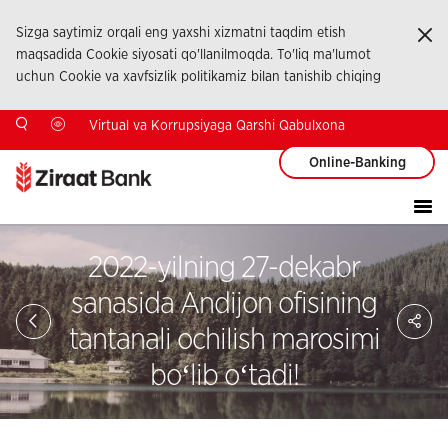
Sizga saytimiz orqali eng yaxshi xizmatni taqdim etish
Ka
maqsadida Cookie siyosati qo'llanilmoqda. To'liq ma'lumot
uchun Cookie va xavfsizlik politikamiz bilan tanishib chiqing
Virtual va Korrupsiyaga Qarshi Qabulxona
Online-Banking
2022-yilning 27-dekabr
sanasida Andijon ofisining
Sa
So
tantanali ochilish marosimi
Ağ
Pay
boʻlib oʻtadi!