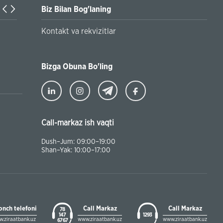
Biz Bilan Bog'laning
Turkiyaning Anadolu universitetida ta’lim oladigan o‘zbekis
Kontakt va rekvizitlar
talabalar joriy yilning 30 martga qadar ro'yxatdan o'tish to‘l
chegirmali ravishda bankimizda amalga oshirishlari mumkin
Bizga Obuna Bo'ling
Call-markaz ish vaqti
Dush–Jum: 09:00–19:00
Shan–Yak: 10:00–17:00
onch telefoni
Call Markaz
Call Markaz
78
147
1293
.ziraatbank.uz
www.ziraatbank.uz
www.ziraatbank.uz
67 67