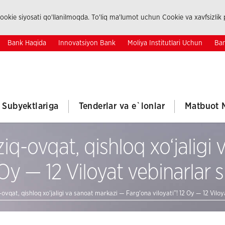
okie siyosati qo'llanilmoqda. To'liq ma'lumot uchun Cookie va xavfsizlik p
Bank Haqida
Innovatsiyon Bank
Moliya Institutlari Uchun
Ban
k Subyektlariga
Tenderlar va e`lonlar
Matbuot 
iq-ovqat, qishloq xo‘jaligi
Oy — 12 Viloyat vebinarlar si
ovqat, qishloq xo‘jaligi va sanoat markazi — Farg‘ona viloyati”! 12 Oy — 12 Viloyat