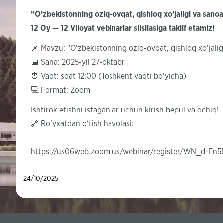
“O‘zbekistonning oziq-ovqat, qishloq xo‘jaligi va sanoa
12 Oy — 12 Viloyat vebinarlar silsilasiga taklif etamiz!
📌 Mavzu: "O‘zbekistonning oziq-ovqat, qishloq xo‘jalig
📅 Sana: 2025-yil 27-oktabr
⏰ Vaqt: soat 12:00 (Toshkent vaqti bo‘yicha)
💻 Format: Zoom
Ishtirok etishni istaganlar uchun kirish bepul va ochiq!
🔗 Ro‘yxatdan o‘tish havolasi:
https://us06web.zoom.us/webinar/register/WN_d-En
24/10/2025