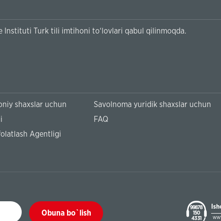
Instituti Turk tili imtihoni to‘lovlari qabul qilinmoqda.
niy shaxslar uchun
Savolnoma yuridik shaxslar uchun
i
FAQ
olatlash Agentligi
Ish
99878
Obuna bo`lish
150
www
43 31