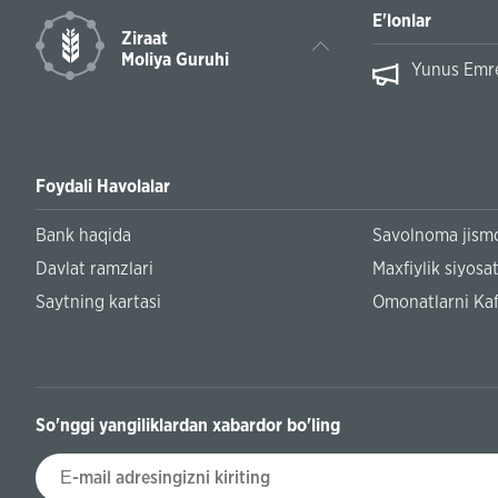
E'lonlar
Ziraat
Moliya Guruhi
Yunus Emre 
Foydali Havolalar
Bank haqida
Savolnoma jismo
Davlat ramzlari
Maxfiylik siyosat
Saytning kartasi
Omonatlarni Kaf
So'nggi yangiliklardan xabardor bo'ling