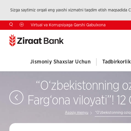
Sizga saytimiz orqali eng yaxshi xizmatni taqdim etish maqsadida Co
Virtual va Korrupsiyaga Qarshi Qabulxona
Jismoniy Shaxslar Uchun
Tadbirkorli
“O‘zbekistonning oz
Farg‘ona viloyati”! 12 
Asosiy menyu
“O‘zbekistonning oziq-