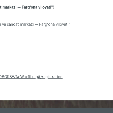
t markazi — Farg‘ona viloyati”!
i va sanoat markazi — Farg‘ona viloyati"
5DBQR8WAcWaxffLuig#/registration