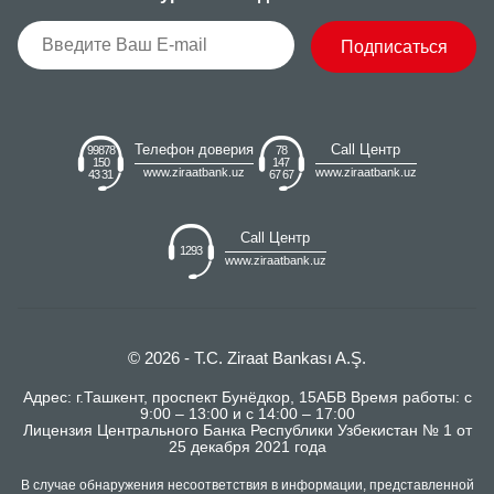
Подписаться
Телефон доверия
Call Центр
99878
78
150
147
www.ziraatbank.uz
www.ziraatbank.uz
43 31
67 67
Call Центр
1293
www.ziraatbank.uz
© 2026 - T.C. Ziraat Bankası A.Ş.
Адрес: г.Ташкент, проспект Бунёдкор, 15АБВ Время работы: с
9:00 – 13:00 и с 14:00 – 17:00
Лицензия Центрального Банка Республики Узбекистан № 1 от
25 декабря 2021 года
В случае обнаружения несоответствия в информации, представленной