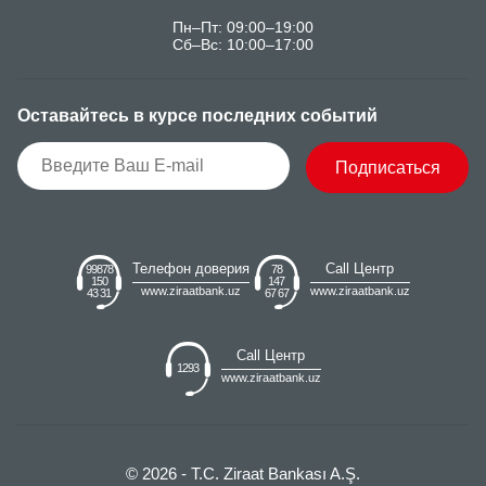
Пн–Пт: 09:00–19:00
Сб–Вс: 10:00–17:00
Оставайтесь в курсе последних событий
Подписаться
Телефон доверия
Call Центр
99878
78
150
147
www.ziraatbank.uz
www.ziraatbank.uz
43 31
67 67
Call Центр
1293
www.ziraatbank.uz
© 2026 - T.C. Ziraat Bankası A.Ş.