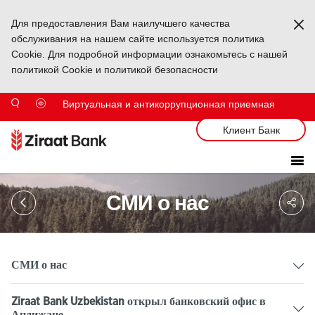
Для предоставления Вам наилучшего качества
Ka
обслуживания на нашем сайте используется политика
Cookie. Для подробной информации ознакомьтесь с нашей
политикой Cookie и политикой безопасности
Виртуальная и антикоррупционная приемная
Клиент Банк
Sa
СМИ о нас
So
Ağ
Pa
СМИ о нас
Ziraat Bank Uzbekistan открыл банковский офис в