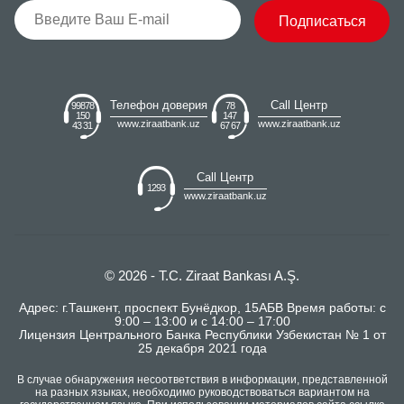
Подписаться
Телефон доверия
Call Центр
99878
78
150
147
www.ziraatbank.uz
www.ziraatbank.uz
43 31
67 67
Call Центр
1293
www.ziraatbank.uz
© 2026 - T.C. Ziraat Bankası A.Ş.
Адрес: г.Ташкент, проспект Бунёдкор, 15АБВ Время работы: с
9:00 – 13:00 и с 14:00 – 17:00
Лицензия Центрального Банка Республики Узбекистан № 1 от
25 декабря 2021 года
В случае обнаружения несоответствия в информации, представленной
на разных языках, необходимо руководствоваться вариантом на