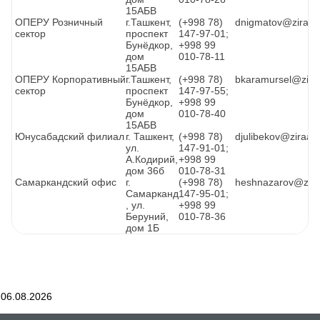
15АБВ
ОПЕРУ Розничный
г.Ташкент,
(+998 78)
dnigmatov@ziraat
сектор
проспект
147-97-01;
Бунёдкор,
+998 99
дом
010-78-11
15АБВ
ОПЕРУ
Корпоративный
г.Ташкент,
(+998 78)
bkaramursel@zira
сектор
проспект
147-97-55;
Бунёдкор,
+998 99
дом
010-78-40
15АБВ
Юнусабадский филиал
г. Ташкент,
(+998 78)
djulibekov@ziraat
ул.
147-91-01;
А.Кодирий,
+998 99
дом 36б
010-78-31
Самаркандский офис
г.
(+998 78)
heshnazarov@zira
Самарканд
147-95-01;
, ул.
+998 99
Беруний,
010-78-36
дом 1Б
06.08.2026