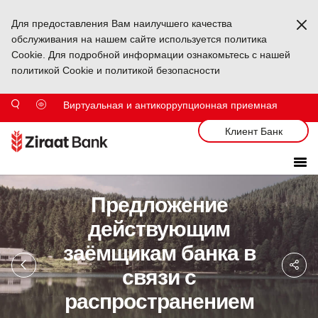
Для предоставления Вам наилучшего качества
Ka
обслуживания на нашем сайте используется политика
Cookie. Для подробной информации ознакомьтесь с нашей
политикой Cookie и политикой безопасности
Виртуальная и антикоррупционная приемная
Клиент Банк
Предложение
действующим
заёмщикам банка в
Sa
So
связи с
Ağ
Pa
распространением