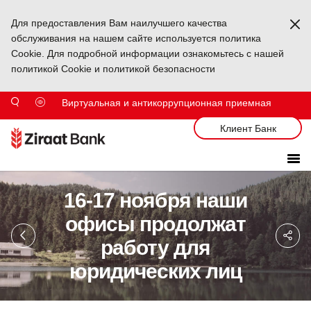
Для предоставления Вам наилучшего качества
Ka
обслуживания на нашем сайте используется политика
Cookie. Для подробной информации ознакомьтесь с нашей
политикой Cookie и политикой безопасности
Виртуальная и антикоррупционная приемная
Клиент Банк
16-17 ноября наши
офисы продолжат
Sa
So
работу для
Ağ
Pa
юридических лиц