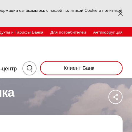
ормации ознакомьтесь с нашей политикой Cookie и политикой
Kapa
дукты и Тарифы Банка
Для потребителей
Антикоррупция
Физические лица
корпоративный
TR
EN
UZ
Инвесторам
Контакты
Нажмите
Клиент Банк
-центр
здесь
нка
Say
для
Sos
Ağl
поиска
Pay