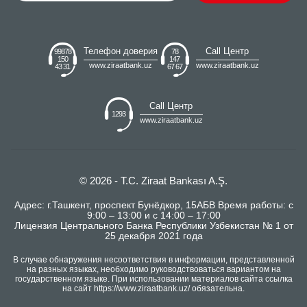
Телефон доверия
Call Центр
99878
78
150
147
www.ziraatbank.uz
www.ziraatbank.uz
43 31
67 67
Call Центр
1293
www.ziraatbank.uz
© 2026 - T.C. Ziraat Bankası A.Ş.
Адрес: г.Ташкент, проспект Бунёдкор, 15АБВ Время работы: с
9:00 – 13:00 и с 14:00 – 17:00
Лицензия Центрального Банка Республики Узбекистан № 1 от
25 декабря 2021 года
В случае обнаружения несоответствия в информации, представленной
на разных языках, необходимо руководствоваться вариантом на
государственном языке. При использовании материалов сайта ссылка
на сайт https://www.ziraatbank.uz/ обязательна.