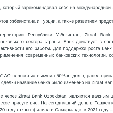
АО, который зарекомендовал себя на международной
ов Узбекистана и Турции, а также развитием предст
ерритории Республики Узбекистан, Ziraat Bank 
анковского сектора страны. Банк действует в со
фективности его работы. Для поддержки роста банк
 применения современных банковских технологий, 
kası" АО полностью выкупил 50%-ю долю, ранее при
сделки название банка было изменено на Ziraat Bank
ле через Ziraat Bank Uzbekistan, являются важным
еское присутствие. На сегодняшний день в Ташке
0 году открыт филиал в Самарканде, в 2021 году – 