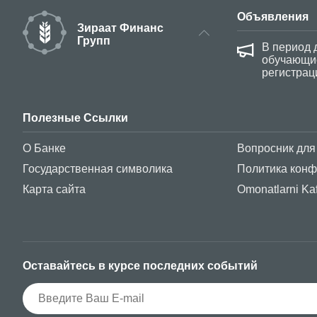
Объявления
Зираат Финанс
Групп
нимает оплату за экзамен по турецкому
В период 
обучающие
регистрац
Полезные Ссылки
О Банке
Вопросник для
Государственная символика
Политика кон
Карта сайта
Omonatlarni Kaf
Оставайтесь в курсе последних событий