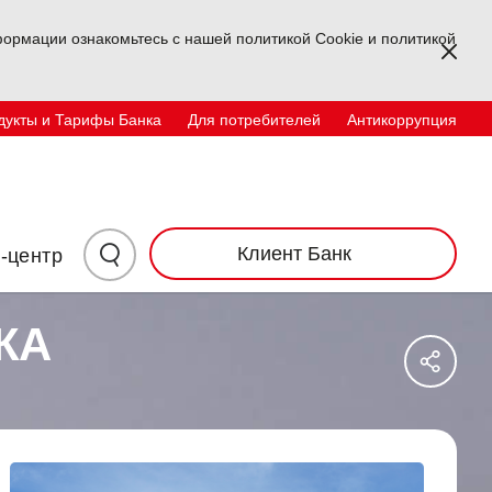
ормации ознакомьтесь с нашей политикой Cookie и политикой
Kapa
дукты и Тарифы Банка
Для потребителей
Антикоррупция
Физические лица
корпоративный
TR
EN
UZ
Инвесторам
Контакты
Нажмите
Клиент Банк
-центр
здесь
КА
Say
для
Sos
Ağl
поиска
Pay