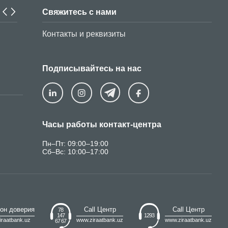
Свяжитесь с нами
С 1 апреля 2026 года следующие виды платежей осущ
Контакты и реквизиты
исключительно в безналичной форме — с использова
банковских карт и электронных платёжных систем:
Подписывайтесь на нас
Часы работы контакт-центра
Пн–Пт: 09:00–19:00
Сб–Вс: 10:00–17:00
он доверия
Call Центр
Call Центр
78
147
1293
iraatbank.uz
www.ziraatbank.uz
www.ziraatbank.uz
67 67