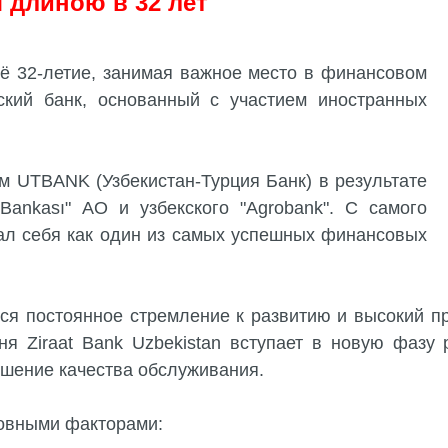
я длиною в 32 лет
воё 32-летие, занимая важное место в финансовом
ский банк, основанный с участием иностранных
м UTBANK (Узбекистан-Турция Банк) в результате
 Bankası" АО и узбекского "Agrobank". С самого
вал себя как один из самых успешных финансовых
я постоянное стремление к развитию и высокий п
ня Ziraat Bank Uzbekistan вступает в новую фазу
шение качества обслуживания.
новными факторами: