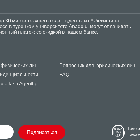
до 30 марта текущего года студенты из Узбекистана
ся в турецком университете Anadolu, могут оплачивать
ионный платеж со скидкой в нашем банке.
 физических лиц
Вопросник для юридических лиц
фиденциальности
FAQ
olatlash Agentligi
Телеф
99878
Подписаться
150
www.z
43 31