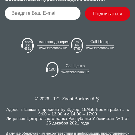
Подписаться
Телефон доверия
Call Центр
99878
78
150
147
www.ziraatbank.uz
www.ziraatbank.uz
43 31
67 67
Call Центр
1293
www.ziraatbank.uz
© 2026 - T.C. Ziraat Bankası A.Ş.
Адрес: г.Ташкент, проспект Бунёдкор, 15АБВ Время работы: с
9:00 – 13:00 и с 14:00 – 17:00
Лицензия Центрального Банка Республики Узбекистан № 1 от
25 декабря 2021 года
В случае обнаружения несоответствия в информации, представленной