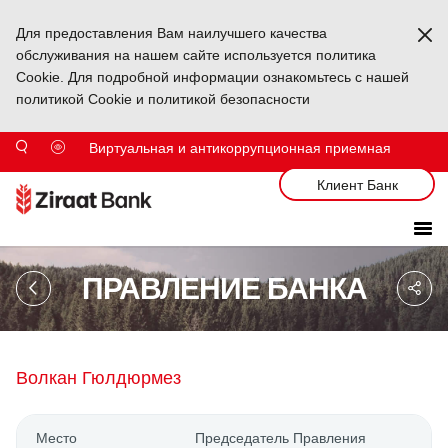
Для предоставления Вам наилучшего качества
Ka
обслуживания на нашем сайте используется политика
Cookie. Для подробной информации ознакомьтесь с нашей
политикой Cookie и политикой безопасности
Виртуальная и антикоррупционная приемная
Клиент Банк
Sa
ПРАВЛЕНИЕ БАНКА
So
Ağ
Pa
Волкан Гюлдюрмез
Место
Председатель Правления