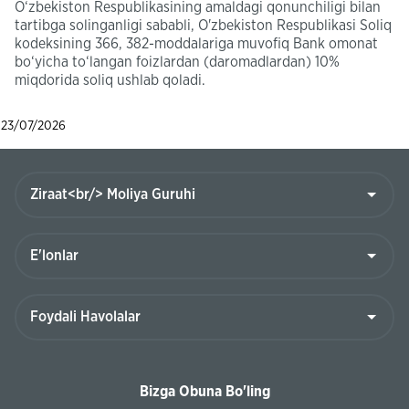
O‘zbekiston Respublikasining amaldagi qonunchiligi bilan
tartibga solinganligi sababli, O'zbekiston Respublikasi Soliq
kodeksining 366, 382-moddalariga muvofiq Bank omonat
bo‘yicha to‘langan foizlardan (daromadlardan) 10%
miqdorida soliq ushlab qoladi.
23/07/2026
Bizga Obuna Bo'ling