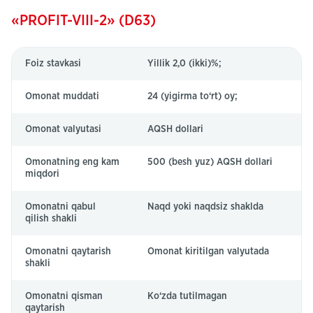
«PROFIT-VIII-2» (D63)
Foiz stavkasi
Yillik 2,0 (ikki)%;
Omonat muddati
24 (yigirma to‘rt) oy;
Omonat valyutasi
AQSH dollari
Omonatning eng kam
500 (besh yuz) AQSH dollari
miqdori
Omonatni qabul
Naqd yoki naqdsiz shaklda
qilish shakli
Omonatni qaytarish
Omonat kiritilgan valyutada
shakli
Omonatni qisman
Ko‘zda tutilmagan
qaytarish