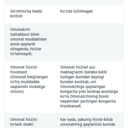
Qo‘shimcha badal
Ko‘zda tutilmagan
kiritish
Omonatchi
tashabbusi bilan
omonat muddatidan
avval qaytarib
olinganda, foizlar
to‘lanmaydi;
Omonat foizini
Omonat foizlari pul
hisoblash
mablag‘larini bankka kelib
(Omonat belgilangan
tushgan kunidan keyingi
to‘liq muddadda
kundan boshlab, uni
saqlanishi inobatga
Omonatchiga qaytarilgan
olinsin)
kungacha yoki boshqa asoslarga
ko‘ra Omonatchining hisob
raqamidan yechilgan kungacha
hisoblanadi.
Omonat foizini
har oyda, yakuniy hisob-kitob
to‘lash shakli
omonatning qaytarilish kunida