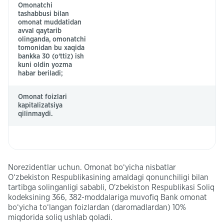
Omonatchi
tashabbusi bilan
omonat muddatidan
avval qaytarib
olinganda, omonatchi
tomonidan bu xaqida
bankka 30 (o‘ttiz) ish
kuni oldin yozma
habar beriladi;
Omonat foizlari
kapitalizatsiya
qilinmaydi.
Norezidentlar uchun. Omonat bo‘yicha nisbatlar
O‘zbekiston Respublikasining amaldagi qonunchiligi bilan
tartibga solinganligi sababli, O'zbekiston Respublikasi Soliq
kodeksining 366, 382-moddalariga muvofiq Bank omonat
bo‘yicha to‘langan foizlardan (daromadlardan) 10%
miqdorida soliq ushlab qoladi.