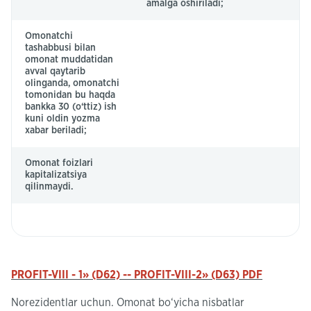
amalga oshiriladi;
Omonatchi
tashabbusi bilan
omonat muddatidan
avval qaytarib
olinganda, omonatchi
tomonidan bu haqda
bankka 30 (o‘ttiz) ish
kuni oldin yozma
xabar beriladi;
Omonat foizlari
kapitalizatsiya
qilinmaydi.
PROFIT-VIII - 1» (D62) -- PROFIT-VIII-2» (D63) PDF
Norezidentlar uchun. Omonat bo‘yicha nisbatlar