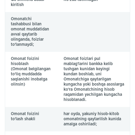
kiritish
Omonatchi
tashabbusi bilan
omonat muddatidan
avval qaytarib
olinganda, foizlar
to‘lanmaydi;
Omonat foizini
Omonat foizlari pul
hisoblash
mablag‘larini bankka kelib
(Omonat belgilangan
tushgan kunidan keyingi
to‘liq muddadda
kundan boshlab, uni
saqlanishi inobatga
Omonatchiga qaytarilgan
olinsin)
kungacha yoki boshqa asoslarga
ko‘ra Omonatchining hisob
raqamidan yechilgan kungacha
hisoblanadi.
Omonat foizini
har oyda, yakuniy hisob-kitob
to‘lash shakli
omonatning qaytarilish kunida
amalga oshiriladi;