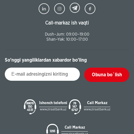
Call-markaz ish vaqti
Dush–Jum: 09:00–19:00
Shan–Yak: 10:00–17:00
So'nggi yangiliklardan xabardor bo'ling
Obuna bo`lish
Ishonch telefoni
Call Markaz
99878
78
150
147
www.ziraatbank.uz
www.ziraatbank.uz
43 31
67 67
Call Markaz
1293
www.ziraatbank.uz