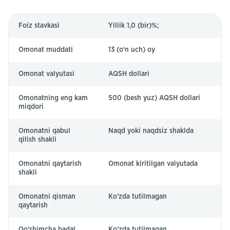
Foiz stavkasi
Yillik 1,0 (bir)%;
Omonat muddati
13 (o‘n uch) oy
Omonat valyutasi
AQSH dollari
Omonatning eng kam
500 (besh yuz) AQSH dollari
miqdori
Omonatni qabul
Naqd yoki naqdsiz shaklda
qilish shakli
Omonatni qaytarish
Omonat kiritilgan valyutada
shakli
Omonatni qisman
Ko‘zda tutilmagan
qaytarish
Qo‘shimcha badal
Ko‘zda tutilmagan