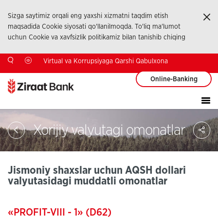
Sizga saytimiz orqali eng yaxshi xizmatni taqdim etish
Ka
maqsadida Cookie siyosati qo'llanilmoqda. To'liq ma'lumot
uchun Cookie va xavfsizlik politikamiz bilan tanishib chiqing
Virtual va Korrupsiyaga Qarshi Qabulxona
Online-Banking
Sa
Xorijiy valyutagi omonatlar
So
Ağ
Pay
Jismoniy shaxslar uchun AQSH dollari
valyutasidagi muddatli omonatlar
«PROFIT-VIII - 1» (D62)