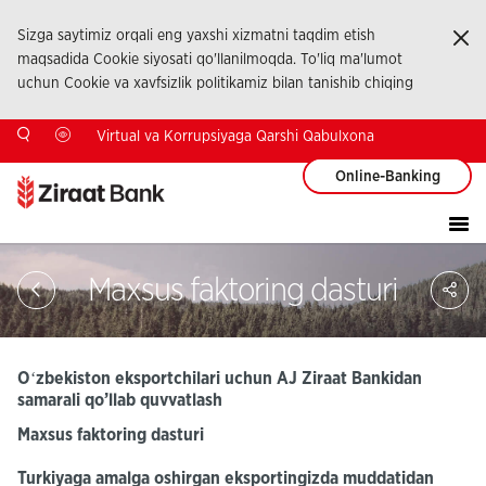
Sizga saytimiz orqali eng yaxshi xizmatni taqdim etish
Ka
maqsadida Cookie siyosati qo'llanilmoqda. To'liq ma'lumot
uchun Cookie va xavfsizlik politikamiz bilan tanishib chiqing
Virtual va Korrupsiyaga Qarshi Qabulxona
Online-Banking
Sa
Maxsus faktoring dasturi
So
Ağ
Pay
Oʻzbekiston eksportchilari uchun AJ Ziraat Bankidan
samarali qo’llab quvvatlash
Maxsus faktoring dasturi
Turkiyaga amalga oshirgan eksportingizda muddatidan