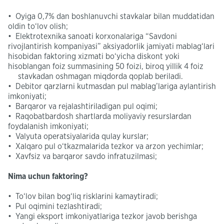
• Oyiga 0,7% dan boshlanuvchi stavkalar bilan muddatidan
oldin to‘lov olish;
• Elektrotexnika sanoati korxonalariga “Savdoni
rivojlantirish kompaniyasi” aksiyadorlik jamiyati mablag‘lari
hisobidan faktoring xizmati bo‘yicha diskont yoki
hisoblangan foiz summasining 50 foizi, biroq yillik 4 foiz
stavkadan oshmagan miqdorda qoplab beriladi.
• Debitor qarzlarni kutmasdan pul mablag’lariga aylantirish
imkoniyati;
• Barqaror va rejalashtiriladigan pul oqimi;
• Raqobatbardosh shartlarda moliyaviy resurslardan
foydalanish imkoniyati;
• Valyuta operatsiyalarida qulay kurslar;
• Xalqaro pul o‘tkazmalarida tezkor va arzon yechimlar;
• Xavfsiz va barqaror savdo infratuzilmasi;
Nima uchun faktoring?
• To‘lov bilan bog‘liq risklarini kamaytiradi;
• Pul oqimini tezlashtiradi;
• Yangi eksport imkoniyatlariga tezkor javob berishga