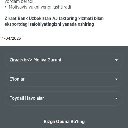
yordam beradi;
• Moliyaviy yukni yengillashtiradi
Ziraat Bank Uzbekistan AJ faktoring xizmati bilan
eksportdagi salohiyatingizni yanada oshiring
14/04/2026
Bizga Obuna Bo'ling