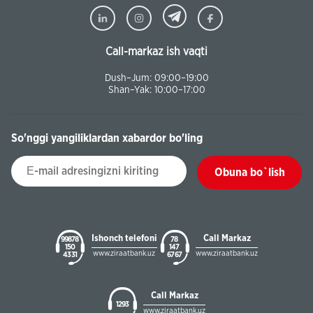
Call-markaz ish vaqti
Dush–Jum: 09:00–19:00
Shan–Yak: 10:00–17:00
So'nggi yangiliklardan xabardor bo'ling
Obuna bo`lish
Ishonch telefoni
Call Markaz
99878
78
150
147
www.ziraatbank.uz
www.ziraatbank.uz
43 31
67 67
Call Markaz
1293
www.ziraatbank.uz