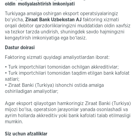
oldin moliyalashtirish imkoniyati
Turkiyaga amalga oshirgan eksport operatsiyalaringiz
bo‘yicha,
Ziraat Bank Uzbekıstan AJ
faktoring xizmati
orqali debitor qarzdorliklaringizni muddatidan oldin xavfsiz
va tezkor tarzda undirish, shuningdek savdo hajmingızni
kengaytirish imkoniyatiga ega bo‘lasiz.
Dastur doirasi
Faktoring xizmati quyidagi amaliyotlardan iborat:
• Turk importchilari tomonidan ochilgan akkreditivlar;
• Turk importchilari tomonidan taqdim etilgan bank kafolat
xatlari;
• Ziraat Banki (Turkiya) ishonchi ostida amalga
oshiriladigan amaliyotlar;
Agar eksport qilayotgan hamkoringiz Ziraat Banki (Turkiya)
mijozi bo‘lsa, operatsion jarayonlar yanada osonlashadi va
ayrim hollarda akkreditiv yoki bank kafolati talab etilmasligi
mumkin.
Siz uchun afzalliklar