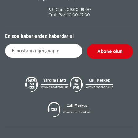
Pzt–Cum: 09:00–19:00
Cmt–Paz: 10:00–17:00
En son haberlerden haberdar ol
Abone olun
Yardım Hattı
Call Merkez
99878
78
150
147
www.ziraatbank.uz
www.ziraatbank.uz
43 31
67 67
Call Merkez
1293
www.ziraatbank.uz