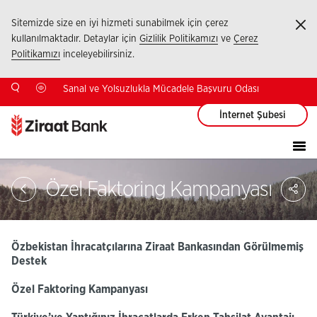
Sitemizde size en iyi hizmeti sunabilmek için çerez
Ka
kullanılmaktadır. Detaylar için
Gizlilik Politikamızı
ve
Çerez
Politikamızı
inceleyebilirsiniz.
Sanal ve Yolsuzlukla Mücadele Başvuru Odası
İnternet Şubesi
Sa
Özel Faktoring Kampanyası
So
Ağ
Pay
Özbekistan İhracatçılarına Ziraat Bankasından Görülmemiş
Destek
Özel Faktoring Kampanyası