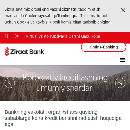
Sizga saytimiz orqali eng yaxshi xizmatni taqdim etish
Ka
maqsadida Cookie siyosati qo'llanilmoqda. To'liq ma'lumot
uchun Cookie va xavfsizlik politikamiz bilan tanishib chiqing
Virtual va Korrupsiyaga Qarshi Qabulxona
Online-Banking
Korporativ kreditlashning
Sa
So
umumiy shartlari
Ağ
Pay
Bankning vakolatli organi/shaxs quyidagi
sabablarga koʻra kredit berishni rad etish huquqiga
ega: