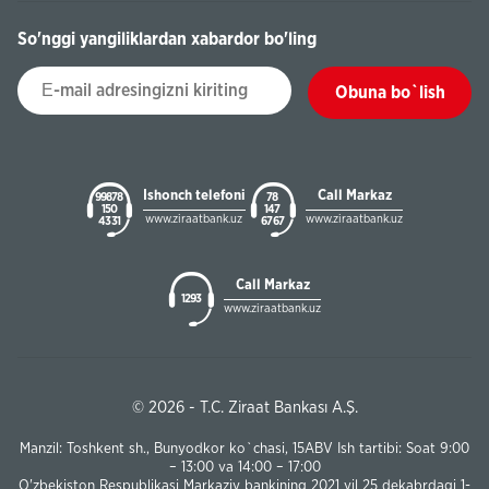
So'nggi yangiliklardan xabardor bo'ling
Obuna bo`lish
Ishonch telefoni
Call Markaz
99878
78
150
147
www.ziraatbank.uz
www.ziraatbank.uz
43 31
67 67
Call Markaz
1293
www.ziraatbank.uz
© 2026 - T.C. Ziraat Bankası A.Ş.
Manzil: Toshkent sh., Bunyodkor ko`chasi, 15ABV Ish tartibi: Soat 9:00
– 13:00 va 14:00 – 17:00
O'zbekiston Respublikasi Markaziy bankining 2021 yil 25 dekabrdagi 1-