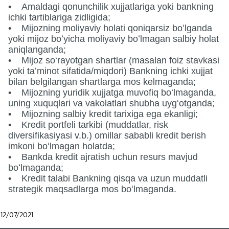
• Amaldagi qonunchilik xujjatlariga yoki bankning
ichki tartiblariga zidligida;
• Mijozning moliyaviy holati qoniqarsiz boʻlganda
yoki mijoz boʻyicha moliyaviy boʻlmagan salbiy holat
aniqlanganda;
• Mijoz soʻrayotgan shartlar (masalan foiz stavkasi
yoki taʻminot sifatida/miqdori) Bankning ichki xujjat
bilan belgilangan shartlarga mos kelmaganda;
• Mijozning yuridik xujjatga muvofiq boʻlmaganda,
uning xuquqlari va vakolatlari shubha uygʻotganda;
• Mijozning salbiy kredit tarixiga ega ekanligi;
• Kredit portfeli tarkibi (muddatlar, risk
diversifikasiyasi v.b.) omillar sababli kredit berish
imkoni boʻlmagan holatda;
• Bankda kredit ajratish uchun resurs mavjud
boʻlmaganda;
• Kredit talabi Bankning qisqa va uzun muddatli
strategik maqsadlarga mos boʻlmaganda.
12/07/2021