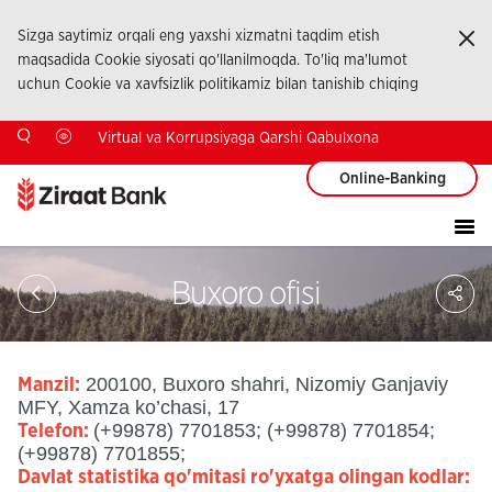
Sizga saytimiz orqali eng yaxshi xizmatni taqdim etish
Ka
maqsadida Cookie siyosati qo'llanilmoqda. To'liq ma'lumot
uchun Cookie va xavfsizlik politikamiz bilan tanishib chiqing
Virtual va Korrupsiyaga Qarshi Qabulxona
Online-Banking
Sa
Buxoro ofisi
So
Ağ
Pay
200100, Buxoro shahri, Nizomiy Ganjaviy
Manzil:
MFY, Xamza ko’chasi, 17
(+99878) 7701853; (+99878) 7701854;
Telefon:
(+99878) 7701855;
Davlat statistika qo'mitasi ro'yxatga olingan kodlar: