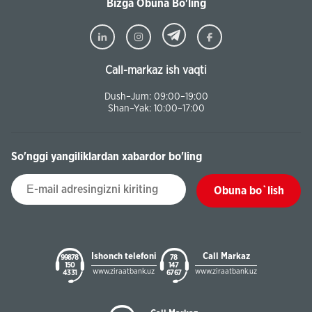
Bizga Obuna Bo'ling
Call-markaz ish vaqti
Dush–Jum: 09:00–19:00
Shan–Yak: 10:00–17:00
So'nggi yangiliklardan xabardor bo'ling
Obuna bo`lish
Ishonch telefoni
Call Markaz
99878
78
150
147
www.ziraatbank.uz
www.ziraatbank.uz
43 31
67 67