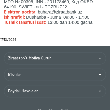
MFO № 00395; INN - 201178469; Код OKED
64190; SWIFT kod - TCZBUZ22
buhara@ziraatbank.uz
Elektron pochta:
Dushanba - Juma 09:00 - 17:00
Ish grafigi:
13:00 dan 14:00 gacha
Tushlik tanaffusi soat:
17/10/2024