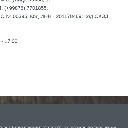
; (+99878) 7701855;
О № 00395; Код ИНН - 201178469; Код ОКЭД
- 17:00
Yunus Emre принимает оплату за экзамен по турецкому