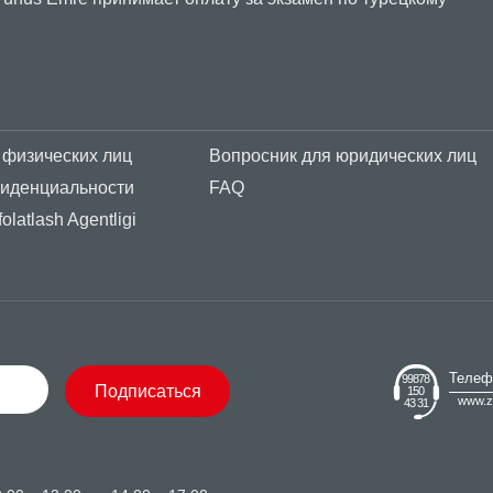
 физических лиц
Вопросник для юридических лиц
фиденциальности
FAQ
olatlash Agentligi
Телеф
99878
Подписаться
150
www.z
43 31