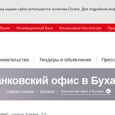
на нашем сайте используется политика Cookie. Для подробной инф
 Банке
Инновационный Банк
Финансовым Институтам
Про
нимательства
Тендеры и объявления
Пресс
нковский офис в Бух
Главная страница
Контакты
Банковский офис в Бухаре
МФЮ, улица Хамза, 17