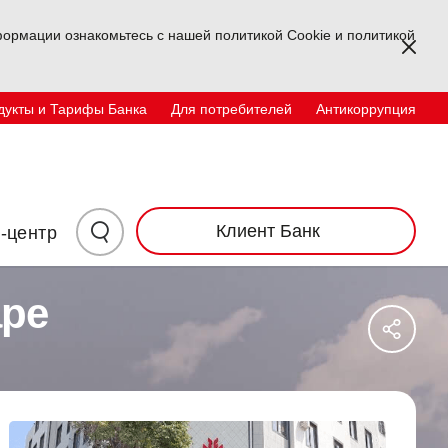
ормации ознакомьтесь с нашей политикой Cookie и политикой
Kapa
дукты и Тарифы Банка
Для потребителей
Антикоррупция
Физические лица
корпоративный
TR
EN
UZ
Инвесторам
Контакты
Нажмите
Клиент Банк
-центр
здесь
аре
Say
для
Sos
Ağl
поиска
Pay