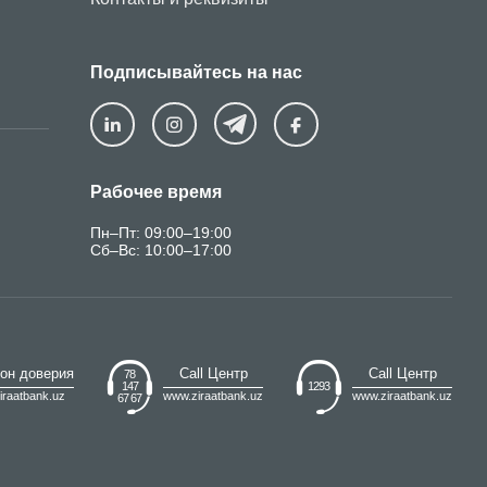
обучающиеся в турецком университете Anadolu, могут
регистрационный платеж со скидкой в нашем банке.
Подписывайтесь на нас
Рабочее время
Пн–Пт: 09:00–19:00
Сб–Вс: 10:00–17:00
он доверия
Call Центр
Call Центр
78
147
1293
iraatbank.uz
www.ziraatbank.uz
www.ziraatbank.uz
67 67