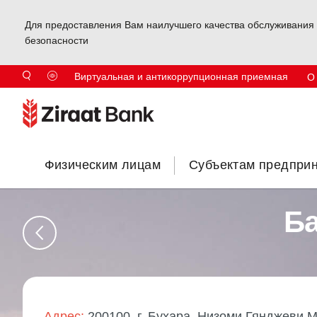
Для предоставления Вам наилучшего качества обслуживания 
безопасности
Виртуальная и антикоррупционная приемная
О
Физическим лицам
Субъектам предпри
Ба
Адрес:
200100, г. Бухара, Низоми Гянджеви 