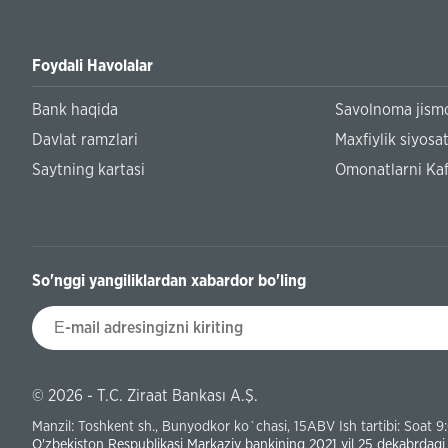
Foydali Havolalar
Bank haqida
Savolnoma jismo
Davlat ramzlari
Maxfiylik siyosat
Saytning kartasi
Omonatlarni Kaf
So'nggi yangiliklardan xabardor bo'ling
© 2026 - T.C. Ziraat Bankası A.Ş.
Manzil: Toshkent sh., Bunyodkor ko`chasi, 15ABV Ish tartibi: Soat 9
O'zbekiston Respublikasi Markaziy bankining 2021 yil 25 dekabrdagi 1-