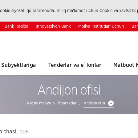
okie siyosati qo'llanilmoqda. To'liq ma'lumot uchun Cookie va xavfsizlik p
Bank Haqida
Innovatsiyon Bank
Moliya Institutlari Uchun
Ban
k Subyektlariga
Tenderlar va e`lonlar
Matbuot 
Andijon ofisi
Asosiy menyu
Kontaktlar
Andijon ofisi
o’chasi, 105