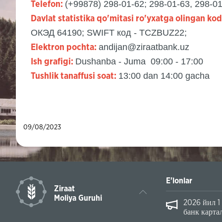
(+99878) 298-01-62; 298-01-63, 298-0
Telefon:
Davlat statistika qo'mitasi ro'yxatga olingan kod
ОКЭД 64190; SWIFT код - TCZBUZ22;
andijan@ziraatbank.uz
Elektron pochta:
Dushanba - Juma 09:00 - 17:00
Ish grafigi:
13:00 dan 14:00 gacha
Tushlik tanaffusi soat:
09/08/2023
E'lonlar
Ziraat
Moliya Guruhi
лдан бошлаб қуйидаги тўловлар фақат нақдсиз шаклда —
ва электрон тўлов тизимлари орқали амалга оширилади: