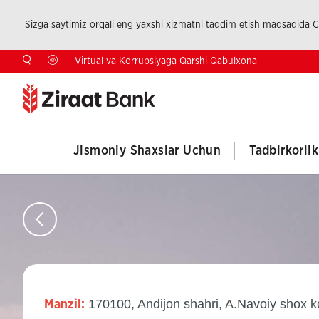
Sizga saytimiz orqali eng yaxshi xizmatni taqdim etish maqsadida Co
Virtual va Korrupsiyaga Qarshi Qabulxona
Jismoniy Shaxslar Uchun
Tadbirkorli
170100, Andijon shahri, A.Navoiy shox k
Manzil: