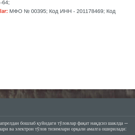
1-64;
МФО № 00395; Код ИНН - 201178469; Код
lar:
Kirib kelayotgan Yangi yilingiz muborak bo‘lsin!