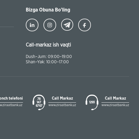
Bizga Obuna Bo'ling
Call-markaz ish vaqti
Dush–Jum: 09:00–19:00
Shan–Yak: 10:00–17:00
onch telefoni
Call Markaz
Call Markaz
78
147
1293
.ziraatbank.uz
www.ziraatbank.uz
www.ziraatbank.uz
67 67