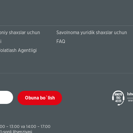
niy shaxslar uchun
Savolnoma yuridik shaxslar uchun
i
FAQ
olatlash Agentligi
Ish
99878
Obuna bo`lish
150
www
43 31
:00 – 13:00 va 14:00 – 17:00
sonli litsenziyasi