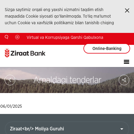
Sizga saytimiz orqali eng yaxshi xizmatni taqdim etish
Ka
maqsadida Cookie siyosati qo'llanilmoqda. To'liq ma'lumot
uchun Cookie va xavfsizlik politikamiz bilan tanishib chiqing
Virtual va Korrupsiyaga Qarshi Qabulxona
Online-Banking
Sa
Amaldagi tenderlar
So
Ağ
Pay
06/01/2025