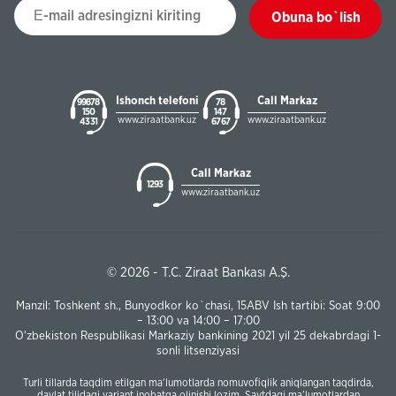
Obuna bo`lish
Ishonch telefoni
Call Markaz
99878
78
150
147
www.ziraatbank.uz
www.ziraatbank.uz
43 31
67 67
Call Markaz
1293
www.ziraatbank.uz
© 2026 - T.C. Ziraat Bankası A.Ş.
Manzil: Toshkent sh., Bunyodkor ko`chasi, 15ABV Ish tartibi: Soat 9:00
– 13:00 va 14:00 – 17:00
O'zbekiston Respublikasi Markaziy bankining 2021 yil 25 dekabrdagi 1-
sonli litsenziyasi
Turli tillarda taqdim etilgan ma'lumotlarda nomuvofiqlik aniqlangan taqdirda,
davlat tilidagi variant inobatga olinishi lozim. Saytdagi ma’lumotlardan