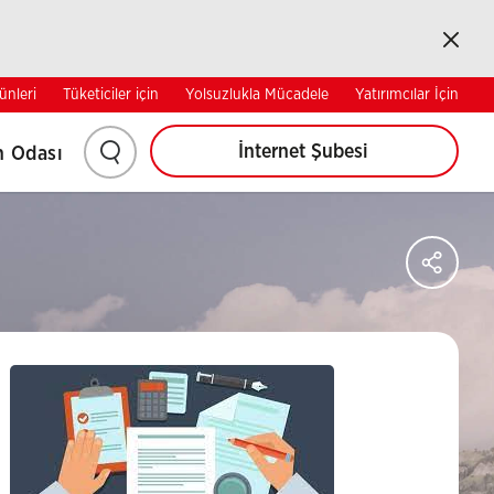
Bireysel
Kurumsal
Kapat
ünleri
Tüketiciler için
Yolsuzlukla Mücadele
Yatırımcılar İçin
EN
RU
UZ
İletişim
Arama
İnternet Şubesi
n Odası
yapmak
için
Say
Sos
Ağl
tıklayınız.
Pay