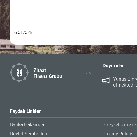
6.01.2025
Duyurular
Ziraat
Finans Grubu
Yunus Emre 
etmektedir
Faydalı Linkler
Banka Hakkında
Bireysel için an
Devlet Sembolleri
Privacy Policy