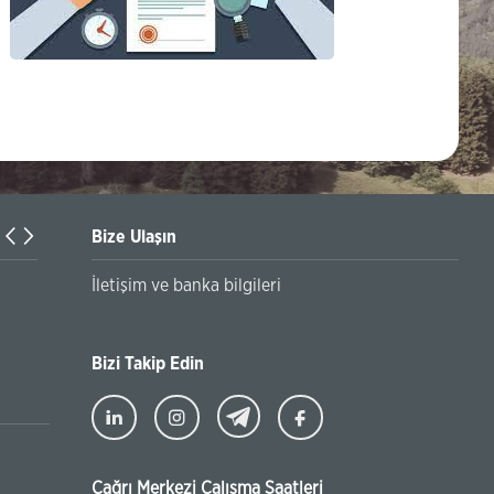
Bize Ulaşın
Turkiyaning Anadolu universitetida ta’lim oladigan o‘zbekis
İletişim ve banka bilgileri
talabalar joriy yilning 30 martga qadar ro'yxatdan o'tish to‘l
chegirmali ravishda bankimizda amalga oshirishlari mumkin
Bizi Takip Edin
Çağrı Merkezi Çalışma Saatleri