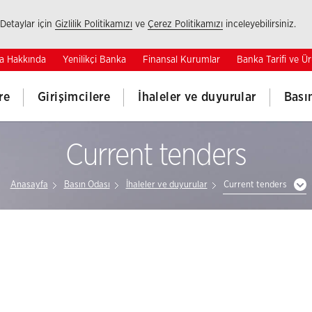
 Detaylar için
Gizlilik Politikamızı
ve
Çerez Politikamızı
inceleyebilirsiniz.
a Hakkında
Yenilikçi Banka
Finansal Kurumlar
Banka Tarifi ve Ür
re
Girişimcilere
İhaleler ve duyurular
Bası
Current tenders
Anasayfa
Basın Odası
İhaleler ve duyurular
Current tenders