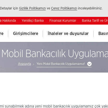
 Detaylar için
Gizlilik Politikamızı
ve
Çerez Politikamızı
inceleyebilirsiniz.
a Hakkında
Yenilikçi Banka
Finansal Kurumlar
Banka Tarifi ve Ür
re
Girişimcilere
İhaleler ve duyurular
Bası
 Mobil Bankacılık Uygulam
Anasayfa
Yeni Mobil Bankacılık Uygulamamız!
eyimi sunabilmek adına yeni mobil bankacılık uygulamamız çok yak