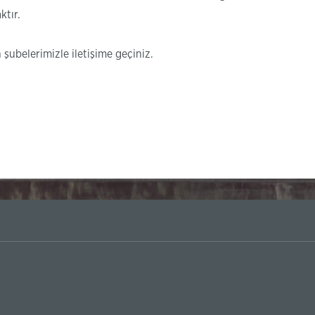
ktır.
 şubelerimizle iletişime geçiniz.
Yunus Emre Enstitüsü Türk dili sınavı için ödeme başvurularını k
etmektedir.