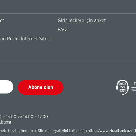
ket
Girişimcilere için anket
FAQ
n Resmî İnternet Sitesi
Y
99878
Abone olun
150
ww
43 31
0 – 13:00 ve 14:00 – 17:00
Lisansı
çenek dikkate alınmalıdır. Site materyallerini kullanırken https://www.ziraatbank.uz/ s