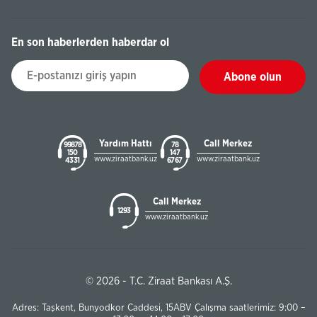
En son haberlerden haberdar ol
Abone olun
Yardım Hattı
Call Merkez
99878
78
150
147
www.ziraatbank.uz
www.ziraatbank.uz
43 31
67 67
Call Merkez
1293
www.ziraatbank.uz
© 2026 - T.C. Ziraat Bankası A.Ş.
Adres: Taşkent, Bunyodkor Caddesi, 15ABV Çalışma saatlerimiz: 9:00 –