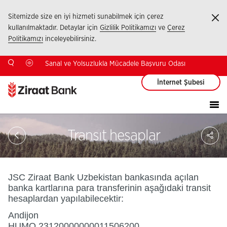
Sitemizde size en iyi hizmeti sunabilmek için çerez
Ka
kullanılmaktadır. Detaylar için
Gizlilik Politikamızı
ve
Çerez
Politikamızı
inceleyebilirsiniz.
Sanal ve Yolsuzlukla Mücadele Başvuru Odası
İnternet Şubesi
Sa
Transıt hesaplar
So
Ağ
Pay
JSC Ziraat Bank Uzbekistan bankasında açılan
banka kartlarına para transferinin aşağıdaki transit
hesaplardan yapılabilecektir:
Аndijon
HUMO 23120000000011506200