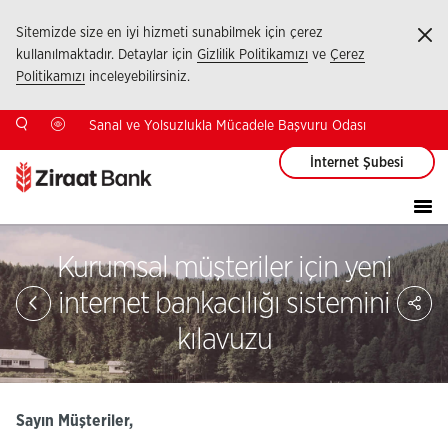
Sitemizde size en iyi hizmeti sunabilmek için çerez
Ka
kullanılmaktadır. Detaylar için
Gizlilik Politikamızı
ve
Çerez
Politikamızı
inceleyebilirsiniz.
Sanal ve Yolsuzlukla Mücadele Başvuru Odası
İnternet Şubesi
Kurumsal müşteriler için yeni
Sa
internet bankacılığı sistemini
So
Ağ
kılavuzu
Pay
Sayın Müşteriler,