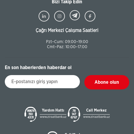
Bizi Takip Edin
Çağrı Merkezi Çalışma Saatleri
Pzt–Cum: 09:00–19:00
Cmt–Paz: 10:00–17:00
En son haberlerden haberdar ol
Abone olun
Yardım Hattı
Call Merkez
99878
78
150
147
www.ziraatbank.uz
www.ziraatbank.uz
43 31
67 67