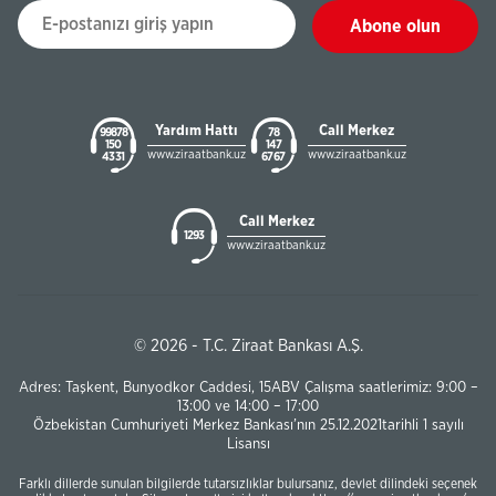
Abone olun
Yardım Hattı
Call Merkez
99878
78
150
147
www.ziraatbank.uz
www.ziraatbank.uz
43 31
67 67
Call Merkez
1293
www.ziraatbank.uz
© 2026 - T.C. Ziraat Bankası A.Ş.
Adres: Taşkent, Bunyodkor Caddesi, 15ABV Çalışma saatlerimiz: 9:00 –
13:00 ve 14:00 – 17:00
Özbekistan Cumhuriyeti Merkez Bankası’nın 25.12.2021tarihli 1 sayılı
Lisansı
Farklı dillerde sunulan bilgilerde tutarsızlıklar bulursanız, devlet dilindeki seçenek