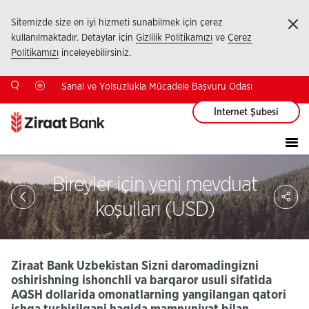
Sitemizde size en iyi hizmeti sunabilmek için çerez
Ka
kullanılmaktadır. Detaylar için
Gizlilik Politikamızı
ve
Çerez
Politikamızı
inceleyebilirsiniz.
Sanal ve Yolsuzlukla Mücadele Başvuru Odası
İnternet Şubesi
Bireyler için yeni mevduat
Sa
So
koşulları (USD)
Ağ
Pay
Ziraat Bank Uzbekistan Sizni daromadingizni
oshirishning ishonchli va barqaror usuli sifatida
AQSH dollarida omonatlarning yangilangan qatori