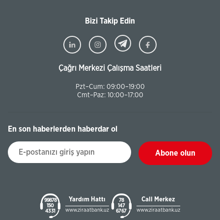
Bizi Takip Edin
Çağrı Merkezi Çalışma Saatleri
Pzt–Cum: 09:00–19:00
Cmt–Paz: 10:00–17:00
En son haberlerden haberdar ol
Abone olun
Yardım Hattı
Call Merkez
99878
78
150
147
www.ziraatbank.uz
www.ziraatbank.uz
43 31
67 67