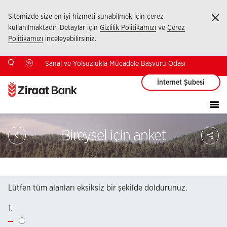
Sitemizde size en iyi hizmeti sunabilmek için çerez
Ka
kullanılmaktadır. Detaylar için
Gizlilik Politikamızı
ve
Çerez
Politikamızı
inceleyebilirsiniz.
Sanal ve Yolsuzlukla Mücadele Başvuru Odası
İnternet Şubesi
Sa
Bireysel için anket
So
Ağ
Pay
Lütfen tüm alanları eksiksiz bir şekilde doldurunuz.
1.