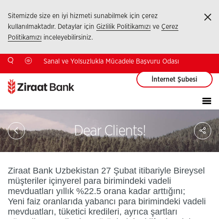
Sitemizde size en iyi hizmeti sunabilmek için çerez
Ka
kullanılmaktadır. Detaylar için
Gizlilik Politikamızı
ve
Çerez
Politikamızı
inceleyebilirsiniz.
Sanal ve Yolsuzlukla Mücadele Başvuru Odası
İnternet Şubesi
Sa
Dear Clients!
So
Ağ
Pay
Ziraat Bank Uzbekistan 27 Şubat itibariyle Bireysel
müşteriler içinyerel para birimindeki vadeli
mevduatları yıllık %22.5 orana kadar arttığını;
Yeni faiz oranlarıda yabancı para birimindeki vadeli
mevduatları, tüketici kredileri, ayrıca şartları