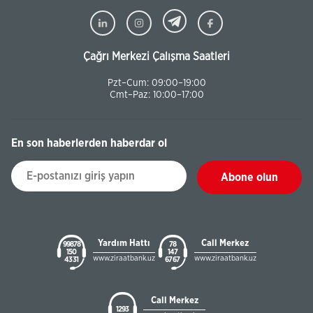
Çağrı Merkezi Çalışma Saatleri
Pzt–Cum: 09:00–19:00
Cmt–Paz: 10:00–17:00
En son haberlerden haberdar ol
Abone olun
Yardım Hattı
Call Merkez
99878
78
150
147
www.ziraatbank.uz
www.ziraatbank.uz
43 31
67 67
Call Merkez
1293