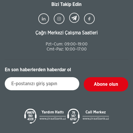
Bizi Takip Edin
Çağrı Merkezi Çalışma Saatleri
Pzt–Cum: 09:00–19:00
Cmt–Paz: 10:00–17:00
En son haberlerden haberdar ol
Abone olun
Yardım Hattı
Call Merkez
99878
78
150
147
www.ziraatbank.uz
www.ziraatbank.uz
43 31
67 67