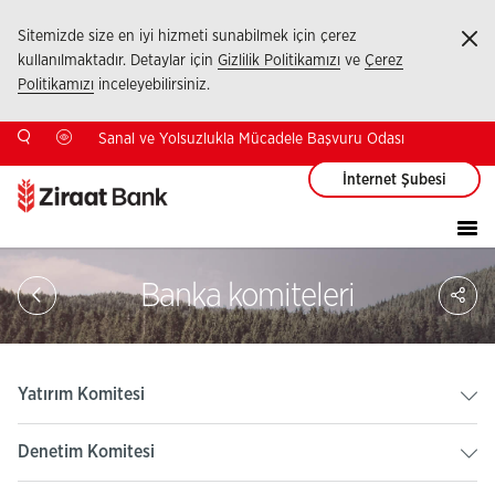
Sitemizde size en iyi hizmeti sunabilmek için çerez
Ka
kullanılmaktadır. Detaylar için
Gizlilik Politikamızı
ve
Çerez
Politikamızı
inceleyebilirsiniz.
Sanal ve Yolsuzlukla Mücadele Başvuru Odası
İnternet Şubesi
Sa
Banka komiteleri
So
Ağ
Pay
Yatırım Komitesi
Denetim Komitesi