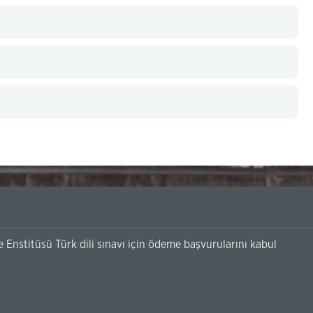
Enstitüsü Türk dili sınavı için ödeme başvurularını kabul
.