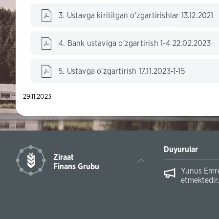
3. Ustavga kiritilgan o'zgartirishlar 13.12.2021
4. Bank ustaviga o'zgartirish 1-4 22.02.2023
5. Ustavga o'zgartirish 17.11.2023-1-15
29.11.2023
Duyurular
Ziraat
Finans Grubu
Yunus Emre 
etmektedir