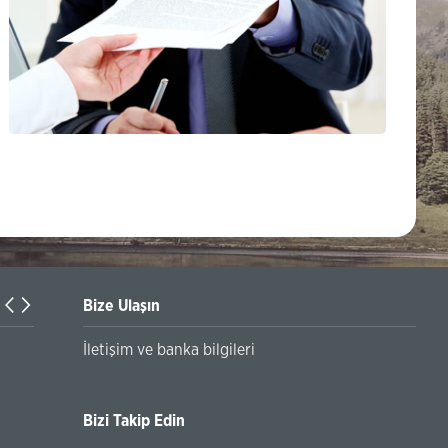
Bize Ulaşın
Turkiyaning Anadolu universitetida ta’lim oladigan o‘zbekis
İletişim ve banka bilgileri
talabalar joriy yilning 30 martga qadar ro'yxatdan o'tish to‘l
chegirmali ravishda bankimizda amalga oshirishlari mumkin
Bizi Takip Edin