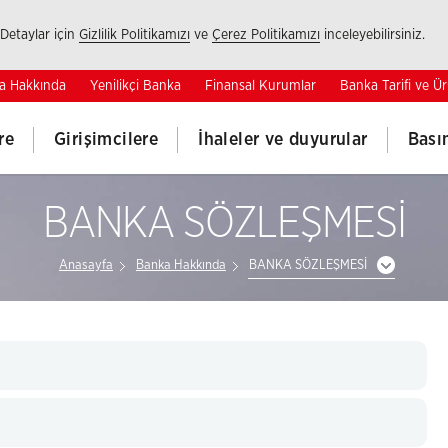
 Detaylar için
Gizlilik Politikamızı
ve
Çerez Politikamızı
inceleyebilirsiniz.
a Hakkında
Yenilikçi Banka
Finansal Kurumlar
Banka Tarifi ve Ür
re
Girişimcilere
İhaleler ve duyurular
Bası
BANKA SÖZLEŞMESİ
Anasayfa
Banka Hakkında
BANKA SÖZLEŞMESİ