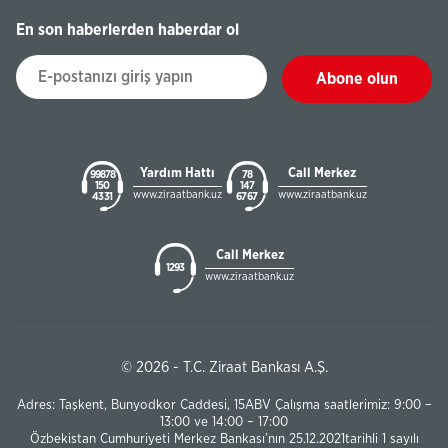
En son haberlerden haberdar ol
Abone olun
Yardım Hattı
Call Merkez
99878
78
150
147
www.ziraatbank.uz
www.ziraatbank.uz
43 31
67 67
Call Merkez
1293
www.ziraatbank.uz
© 2026 - T.C. Ziraat Bankası A.Ş.
Adres: Taşkent, Bunyodkor Caddesi, 15ABV Çalışma saatlerimiz: 9:00 –
13:00 ve 14:00 – 17:00
Özbekistan Cumhuriyeti Merkez Bankası’nın 25.12.2021tarihli 1 sayılı