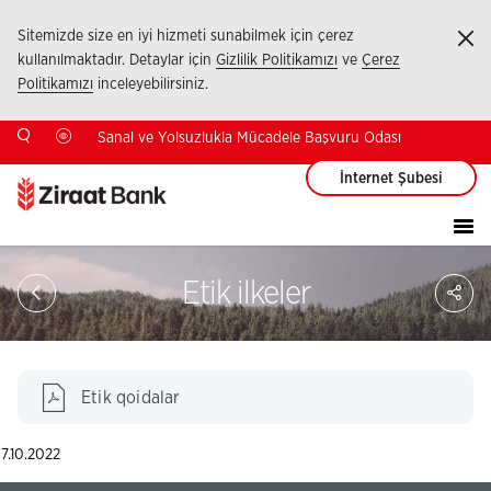
Sitemizde size en iyi hizmeti sunabilmek için çerez
Ka
kullanılmaktadır. Detaylar için
Gizlilik Politikamızı
ve
Çerez
Politikamızı
inceleyebilirsiniz.
Sanal ve Yolsuzlukla Mücadele Başvuru Odası
İnternet Şubesi
Sa
Etik ilkeler
So
Ağ
Pay
Etik qoidalar
7.10.2022